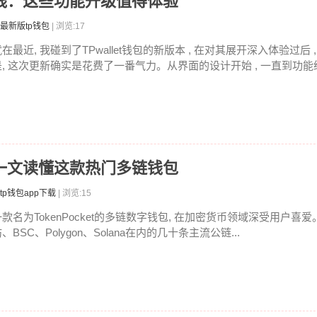
本上线：这些功能升级值得体验
最新版tp钱包
| 浏览:17
在最近, 我碰到了TPwallet钱包的新版本 , 在对其展开深入体验过后
是, 这次更新确实是花费了一番气力。从界面的设计开始 , 一直到功能经
什么？一文读懂这款热门多链钱包
tp钱包app下载
| 浏览:15
一款名为TokenPocket的多链数字钱包, 在加密货币领域深受用户喜
、BSC、Polygon、Solana在内的几十条主流公链...