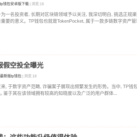
tp钱包安卓版下载
| 浏览:16
身为一名投资者, 长期对区块链领域予以关注, 我深切明白, 挑选正规渠
重要的意义。TP钱包也就是TokenPocket, 属于一款多链数字资产管理
客服假空投全曝光
最新版tp钱包
| 浏览:18
近来, 于数字资产范畴, 诈骗案子展现出频繁发生的形势。当中, TP
具, 鉴于其在该领域拥有较高的知晓度以及广泛的用户群体...