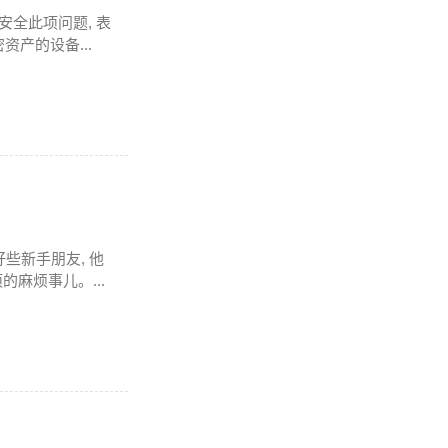
全此项问题, 表
资产的设备...
些新手朋友, 他
的麻烦事儿。...