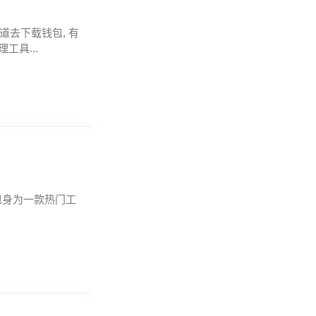
道去下载钱包, 有
工具...
钱包身为一款热门工