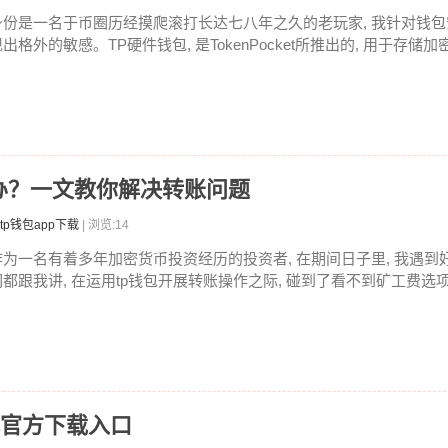
身份是一名于币圈历经摸爬滚打长达七八年之久的老玩家, 我针对钱包安
出格外的敏感。TP硬件钱包, 是TokenPocket所推出的, 用于存储加密
办？一文教你解决转账问题
tp钱包app下载
| 浏览:14
作为一名有着多年加密货币投资经历的投资者, 在期间日子里, 我遇到好
们都跟我讲, 在运用tp钱包开展转账操作之际, 碰到了看不到矿工费选项
找官方下载入口