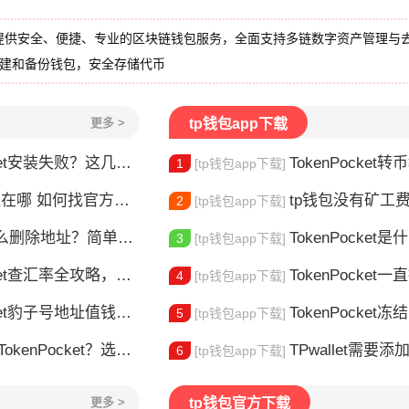
提供安全、便捷、专业的区块链钱包服务，全面支持多链数字资产管理与
创建和备份钱包，安全存储代币
更多 >
tp钱包app下载
et安装失败？这几点最常见
TokenPocket转币教
1
[tp钱包app下载]
哪 如何找官方下载入口
tp钱包没有矿工费怎么办
2
[tp钱包app下载]
删除地址？简单几步教你移除多余钱包
TokenPocket是什么？
3
[tp钱包app下载]
et查汇率全攻略，新手一看就会
TokenPocket一直提示网络错误
4
[tp钱包app下载]
豹子号地址值钱吗？新手看完这篇就懂了
TokenPocket冻结能量怎
5
[tp钱包app下载]
nPocket？选对钱包很重要
TPwallet需要添加trx吗 TPw
6
[tp钱包app下载]
更多 >
tp钱包官方下载