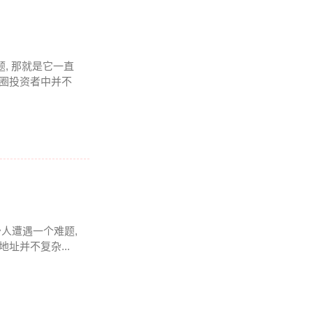
题, 那就是它一直
币圈投资者中并不
少人遭遇一个难题,
址并不复杂...