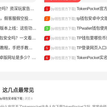
？资深玩家告诉你真相
TokenPocket官方认证
1
[tp钱包官方下载]
，假客服假空投全曝光
tp钱包安卓中文版怎
2
[tp钱包官方下载]
本上线：这些功能升级值得体验
TPwallet钱包使用全攻
3
[tp钱包官方下载]
钱包安全吗？一文看懂真实风险
TP钱包里哪些
4
[tp钱包官方下载]
，手把手教你完成身份验证
TP登录网页入口在哪 
5
[tp钱包官方下载]
版网址是多少？一文教你安全下载
TokenPocket实
6
[tp钱包官方下载]
失败？这几点最常见
tp钱包安卓版下载
| 浏览:6
什么安装不了tokenpocket许多人在下载TokenPocket之际, 常常