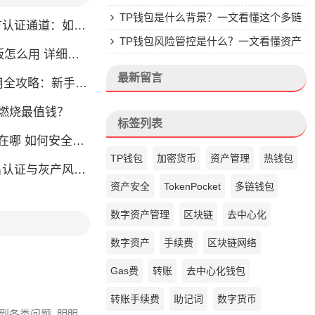
楚
TP钱包是什么背景？一文看懂这个多链
通道：如何找到真正的官方渠道
钱包的来头
TP钱包风险管控是什么？一文看懂资产
么用 详细安装教程
安全核心
最新留言
略：新手也能快速上手掌握
币燃烧最值钱？
标签列表
如何安全快速登陆平台
TP钱包
加密货币
资产管理
热钱包
名认证与灰产风险全解析
资产安全
TokenPocket
多链钱包
数字资产管理
区块链
去中心化
数字资产
手续费
区块链网络
Gas费
转账
去中心化钱包
转账手续费
助记词
数字货币
会碰到各类问题, 明明