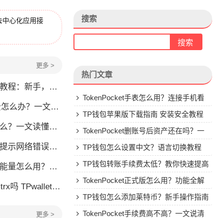
搜索
去中心化应用接
更多 >
热门文章
程：新手，手续费全解析
TokenPocket手表怎么用？连接手机看
？一文教你解决转账问题
行情教程
TP钱包苹果版下载指南 安装安全教程
一文读懂这款热门多链钱包
TokenPocket删账号后资产还在吗？一
怎么办？这几个方法帮你快速解决
文讲清楚
TP钱包怎么设置中文？语言切换教程
TP钱包转账手续费太低？教你快速提高
么用？TRX冻结获取能量详解
Gas费
TokenPocket正式版怎么用？功能全解
allet要不要充TRX？一文说清
析与安全使用指南
TP钱包怎么添加莱特币？新手操作指南
TokenPocket手续费高不高？一文说清
更多 >