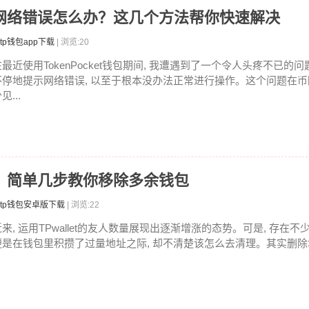
直提示网络错误怎么办？这几个方法帮你快速解决
tp钱包app下载
| 浏览:20
在最近使用TokenPocket钱包期间, 我遭遇到了一个令人头疼不已的问
不停地提示网络错误, 以至于根本没办法正常进行操作。这个问题在
见...
地址？简单几步教你移除多余钱包
tp钱包安卓版下载
| 浏览:22
近来, 运用TPwallet的友人数量展现出逐渐增涨的态势。可是, 存在不
便是在钱包里积攒了过量地址之际, 却不清楚该怎么去清理。其实删除地