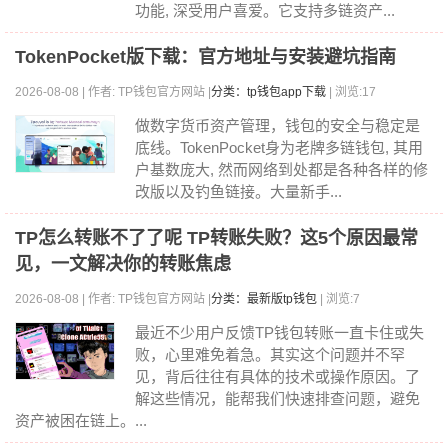
功能, 深受用户喜爱。它支持多链资产...
TokenPocket版下载：官方地址与安装避坑指南
2026-08-08 | 作者: TP钱包官方网站 |
分类：tp钱包app下载
| 浏览:17
做数字货币资产管理，钱包的安全与稳定是
底线。TokenPocket身为老牌多链钱包, 其用
户基数庞大, 然而网络到处都是各种各样的修
改版以及钓鱼链接。大量新手...
TP怎么转账不了了呢 TP转账失败？这5个原因最常
见，一文解决你的转账焦虑
2026-08-08 | 作者: TP钱包官方网站 |
分类：最新版tp钱包
| 浏览:7
最近不少用户反馈TP钱包转账一直卡住或失
败，心里难免着急。其实这个问题并不罕
见，背后往往有具体的技术或操作原因。了
解这些情况，能帮我们快速排查问题，避免
资产被困在链上。...