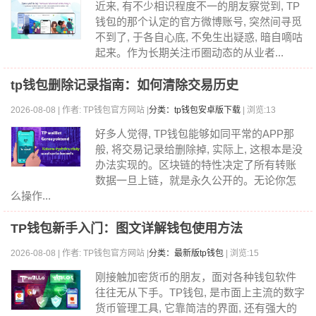
近来, 有不少相识程度不一的朋友察觉到, TP
钱包的那个认定的官方微博账号, 突然间寻觅
不到了, 于各自心底, 不免生出疑惑, 暗自嘀咕
起来。作为长期关注币圈动态的从业者...
tp钱包删除记录指南：如何清除交易历史
2026-08-08 | 作者: TP钱包官方网站 |
分类：tp钱包安卓版下载
| 浏览:13
好多人觉得, TP钱包能够如同平常的APP那
般, 将交易记录给删除掉, 实际上, 这根本是没
办法实现的。区块链的特性决定了所有转账
数据一旦上链，就是永久公开的。无论你怎
么操作...
TP钱包新手入门：图文详解钱包使用方法
2026-08-08 | 作者: TP钱包官方网站 |
分类：最新版tp钱包
| 浏览:15
刚接触加密货币的朋友，面对各种钱包软件
往往无从下手。TP钱包, 是市面上主流的数字
货币管理工具, 它靠简洁的界面, 还有强大的