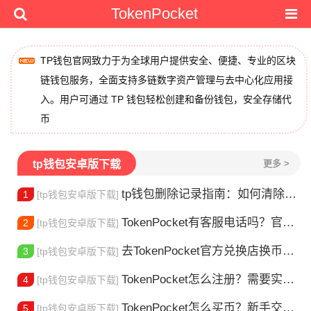
TokenPocket
TP钱包官网致力于为全球用户提供安全、便捷、专业的区块
链钱包服务，全面支持多链数字资产管理与去中心化应用接
入。用户可通过 TP 钱包轻松创建和备份钱包，安全存储代
币
tp钱包安卓版下载
更多 >
tp钱包删除记录指南：如何清除交易历史
1
[tp钱包安卓版下载]
TokenPocket有客服电话吗？官方联系方式详解
2
[tp钱包安卓版下载]
去TokenPocket官方兑换店换币，这几个坑别再踩了
3
[tp钱包安卓版下载]
TokenPocket怎么注册？需要实名认证吗？
4
[tp钱包安卓版下载]
TokenPocket怎么买币？新手交易全流程详解
5
[tp钱包安卓版下载]