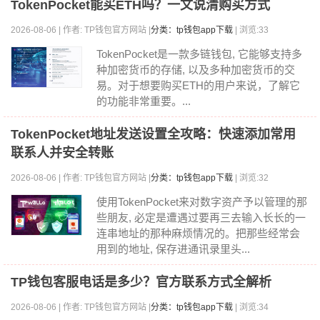
TokenPocket能买ETH吗？一文说清购买方式
2026-08-06 | 作者: TP钱包官方网站 |
分类：tp钱包app下载
| 浏览:33
TokenPocket是一款多链钱包, 它能够支持多
种加密货币的存储, 以及多种加密货币的交
易。对于想要购买ETH的用户来说，了解它
的功能非常重要。...
TokenPocket地址发送设置全攻略：快速添加常用
联系人并安全转账
2026-08-06 | 作者: TP钱包官方网站 |
分类：tp钱包app下载
| 浏览:32
使用TokenPocket来对数字资产予以管理的那
些朋友, 必定是遭遇过要再三去输入长长的一
连串地址的那种麻烦情况的。把那些经常会
用到的地址, 保存进通讯录里头...
TP钱包客服电话是多少？官方联系方式全解析
2026-08-06 | 作者: TP钱包官方网站 |
分类：tp钱包app下载
| 浏览:34