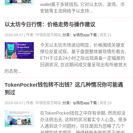
wallet属于多链钱包, 它对以太坊、波场、币
安链等主流网络予以支持...
以太坊今日行情：价格走势与操作建议
2026-08-07 | 作者: TP钱包官方网站 |
分类：tp钱包app下载
| 浏览:21
今天以太坊市场波动明显，价格围绕关键支
撑位反复试探。基于盘面整体展现情形看去,
ETH于过去24小时之际出现具备一定幅度的
回调状况, 在这期间成交量呈现出有所被放大
的态势...
TokenPocket钱包转不出钱？这几种情况你可能遇
到过
2026-08-07 | 作者: TP钱包官方网站 |
分类：tp钱包app下载
| 浏览:20
在TokenPocket钱包之中存有余额, 然而却没
办法转出去, 这样的状况着实令人心急。很多
人遇到这个问题时，往往是因为忽略了几个
关键的技术细节。使得转账失败的真正缘由...