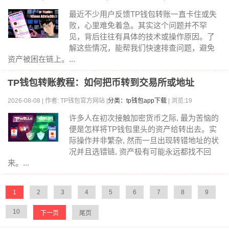
最近不少用户反馈TP钱包转账一直卡住或失
败，心里难免着急。其实这个问题并不罕
见，背后往往有具体的技术或操作原因。了
解这些情况，能帮我们快速排查问题，避免
资产被困在链上。...
TP钱包转账教程：如何把币转到交易所或地址
2026-08-08 | 作者: TP钱包官方网站 |
分类：tp钱包app下载
| 浏览:19
许多人在初次接触加密货币之际, 最为苦恼的
便是怎样将TP钱包里头的资产给转出去。实
际操作并非繁杂, 然而一旦出现转错地址的状
况并且选错链, 资产极有可能永远都找不回
来。...
1
2
3
4
5
6
7
8
9
10
下一页
尾页