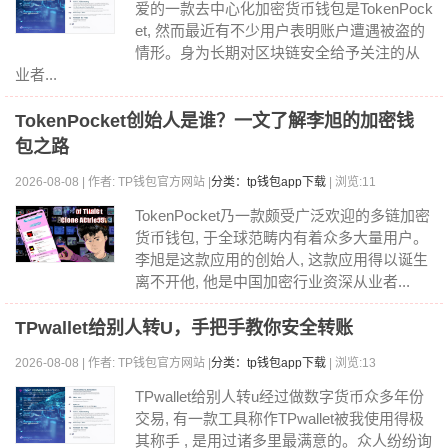
爱的一款去中心化加密货币钱包是TokenPock
et, 然而最近有不少用户表明账户遭遇被盗的
情形。身为长期对区块链安全给予关注的从
业者...
TokenPocket创始人是谁？一文了解李旭的加密钱
包之路
2026-08-08 | 作者: TP钱包官方网站 |
分类：tp钱包app下载
| 浏览:11
TokenPocket乃一款颇受广泛欢迎的多链加密
货币钱包, 于全球范畴内有着众多大量用户。
李旭是这款应用的创始人, 这款应用得以诞生
离不开他, 他是中国加密行业资深从业者...
TPwallet给别人转U，手把手教你安全转账
2026-08-08 | 作者: TP钱包官方网站 |
分类：tp钱包app下载
| 浏览:13
TPwallet给别人转u经过做数字货币众多年份
交易, 有一款工具称作TPwallet被我使用得极
其称手 , 是用过诸多里最满意的。众人纷纷询