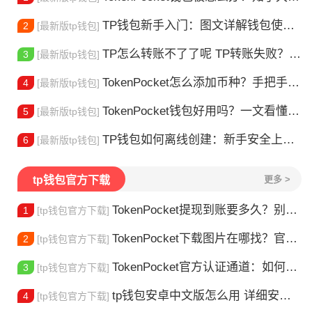
TP钱包新手入门：图文详解钱包使用方法
2
[最新版tp钱包]
TP怎么转账不了了呢 TP转账失败？这5个原因最常见，一文解决你的转账焦虑
3
[最新版tp钱包]
TokenPocket怎么添加币种？手把手教你自定义代币
4
[最新版tp钱包]
TokenPocket钱包好用吗？一文看懂核心功能特点
5
[最新版tp钱包]
TP钱包如何离线创建：新手安全上链指南
6
[最新版tp钱包]
tp钱包官方下载
更多 >
TokenPocket提现到账要多久？别把钱包当银行，看完这篇就懂了
1
[tp钱包官方下载]
TokenPocket下载图片在哪找？官方渠道最靠谱
2
[tp钱包官方下载]
TokenPocket官方认证通道：如何找到真正的官方渠道
3
[tp钱包官方下载]
tp钱包安卓中文版怎么用 详细安装教程
4
[tp钱包官方下载]