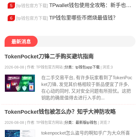
TPwallet钱包使用全攻略：新手也能快速上手掌握
5
[tp钱包官方下载]
TP钱包里哪些币燃烧最值钱？
6
[tp钱包官方下载]
最新消息
TokenPocket刀锋二手购买避坑指南
2026-08-08 | 作者: TP钱包官方网站 |
分类：tp钱包app下载
| 浏览:3
在二手交易平台, 有许多玩家看到了TokenPoc
ket刀锋, 发觉其价格相较于新品便宜了许多,
在心动的同时, 又对安全问题有所担忧。这把
钥匙的确是值得去进行入手的...
TokenPocket钱包被怎么办？知乎大神防攻略
2026-08-08 | 作者: TP钱包官方网站 |
分类：最新版tp钱包
| 浏览:7
tokenpocket怎么盗号的啊知乎广为大众所喜