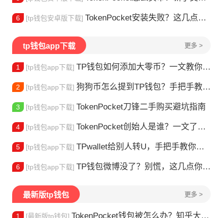
TokenPocket安装失败？这几点最常见
6
[tp钱包安卓版下载]
tp钱包app下载
更多 >
TP钱包如何添加大零币？一文教你轻松操作
1
[tp钱包app下载]
狗狗币怎么提到TP钱包？手把手教你安全转入
2
[tp钱包app下载]
TokenPocket刀锋二手购买避坑指南
3
[tp钱包app下载]
TokenPocket创始人是谁？一文了解李旭的加密钱包之路
4
[tp钱包app下载]
TPwallet给别人转U，手把手教你安全转账
5
[tp钱包app下载]
TP钱包微博没了？别慌，这几点你得清楚
6
[tp钱包app下载]
最新版tp钱包
更多 >
TokenPocket钱包被怎么办？知乎大神防攻略
1
[最新版tp钱包]