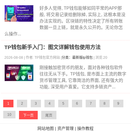
好多人觉得, TP钱包能够如同平常的APP那
般, 将交易记录给删除掉, 实际上, 这根本是没
办法实现的。区块链的特性决定了所有转账
数据一旦上链，就是永久公开的。无论你怎
么操作...
TP钱包新手入门：图文详解钱包使用方法
2026-08-08 | 作者: TP钱包官方网站 |
分类：最新版tp钱包
| 浏览:20
刚接触加密货币的朋友，面对各种钱包软件
往往无从下手。TP钱包, 是市面上主流的数字
货币管理工具, 它靠简洁的界面, 还有强大的
功能, 深受用户喜爱。它支持多链资产...
1
2
3
4
5
6
7
8
9
10
下一页
尾页
网站地图
|
资产管理
|
操作教程