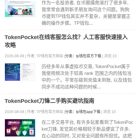
作为一名投资者, 在币圈摸爬滚打了很多年,
我常常会遇到新手朋友询问这个问题。狗狗
币提到TP钱包其实并不复杂，关键是掌握正
确的操作步骤。TP钱包...
TokenPocket在线客服怎么找？人工客服快速接入
攻略
2026-08-08 | 作者: TP钱包官方网站 |
分类：tp钱包官方下载
| 浏览:10
历经多年从事虚拟币交易, TokenPocket属于
我使用频次处于较高 rank 范围之内的钱包当
中的一个。平常在碰到充值未到账, 以及钱包
同步不成功这种问题的时候...
TokenPocket刀锋二手购买避坑指南
2026-08-08 | 作者: TP钱包官方网站 |
分类：tp钱包app下载
| 浏览:10
在二手交易平台, 有许多玩家看到了TokenPoc
ket刀锋, 发觉其价格相较于新品便宜了许多,
在心动的同时, 又对安全问题有所担忧。这把