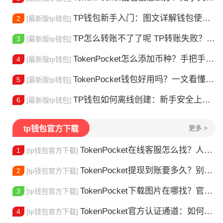
TP钱包新手入门：图文详解钱包使用方法
2
[最新版tp钱包]
TP怎么转账不了了呢 TP转账失败？这5个原因最常见，一文解决你的转账焦虑
3
[最新版tp钱包]
TokenPocket怎么添加币种？手把手教你自定义代币
4
[最新版tp钱包]
TokenPocket钱包好用吗？一文看懂核心功能特点
5
[最新版tp钱包]
TP钱包如何离线创建：新手安全上链指南
6
[最新版tp钱包]
tp钱包官方下载
更多 >
TokenPocket在线客服怎么找？人工客服快速接入攻略
1
[tp钱包官方下载]
TokenPocket提现到账要多久？别把钱包当银行，看完这篇就懂了
2
[tp钱包官方下载]
TokenPocket下载图片在哪找？官方渠道最靠谱
3
[tp钱包官方下载]
TokenPocket官方认证通道：如何找到真正的官方渠道
4
[tp钱包官方下载]