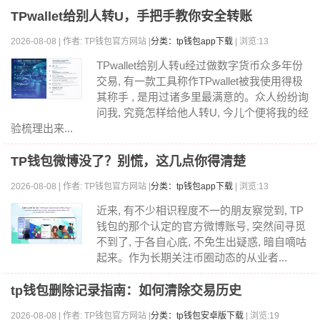
TPwallet给别人转U，手把手教你安全转账
2026-08-08 | 作者: TP钱包官方网站 |
分类：tp钱包app下载
| 浏览:13
TPwallet给别人转u经过做数字货币众多年份
交易, 有一款工具称作TPwallet被我使用得极
其称手 , 是用过诸多里最满意的。众人纷纷询
问我, 究竟怎样给他人转U, 今儿个便将我的经
验梳理出来...
TP钱包微博没了？别慌，这几点你得清楚
2026-08-08 | 作者: TP钱包官方网站 |
分类：tp钱包app下载
| 浏览:13
近来, 有不少相识程度不一的朋友察觉到, TP
钱包的那个认定的官方微博账号, 突然间寻觅
不到了, 于各自心底, 不免生出疑惑, 暗自嘀咕
起来。作为长期关注币圈动态的从业者...
tp钱包删除记录指南：如何清除交易历史
2026-08-08 | 作者: TP钱包官方网站 |
分类：tp钱包安卓版下载
| 浏览:19