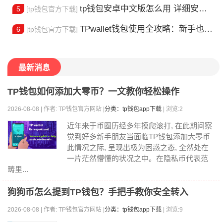
tp钱包安卓中文版怎么用 详细安装教程
5
[tp钱包官方下载]
TPwallet钱包使用全攻略：新手也能快速上手掌握
6
[tp钱包官方下载]
最新消息
TP钱包如何添加大零币？一文教你轻松操作
2026-08-08 | 作者: TP钱包官方网站 |
分类：tp钱包app下载
| 浏览:2
近年来于币圈历经多年摸爬滚打, 在此期间察
觉到好多新手朋友当面临TP钱包添加大零币
此情况之际, 呈现出极为困惑之态, 全然处在
一片茫然懵懂的状况之中。在隐私币代表范
畴里...
狗狗币怎么提到TP钱包？手把手教你安全转入
2026-08-08 | 作者: TP钱包官方网站 |
分类：tp钱包app下载
| 浏览:9