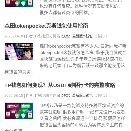
也没有任何反应。这种情况其实挺常见的，
很多人都有过类似的困扰。...
森田tokenpocket克斯钱包使用指南
2026-08-10 | 作者: TP钱包官方网站 |
分类：最新版tp钱包
| 浏览:21
森田tokenpocket克斯有不少人, 最近向我打听
tokenpocket这款钱包怎么样, 鉴于我当属就在
区块链领域经过许多年老舍历遍摸爬滚打过
来的老玩家, 自认为需要谈一谈那个能使用这
款钱包的真实...
TP钱包如何变现？从USDT到银行卡的完整攻略
2026-08-10 | 作者: TP钱包官方网站 |
分类：最新版tp钱包
| 浏览:11
TP钱包乃是一款能够支持多种区块链资产的
数字钱包呢 很多用户呢 一经有充值行为或者
交易之后呵 就必会遭遇一个状况 那便是怎样
把钱包里头容纳的币转变为实体意义上的真