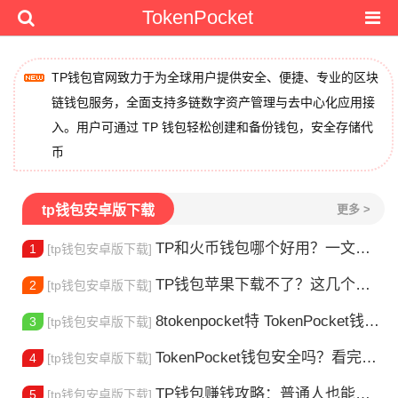
TokenPocket
TP钱包官网致力于为全球用户提供安全、便捷、专业的区块
链钱包服务，全面支持多链数字资产管理与去中心化应用接
入。用户可通过 TP 钱包轻松创建和备份钱包，安全存储代
币
tp钱包安卓版下载
更多 >
TP和火币钱包哪个好用？一文帮你选对加密钱包
1
[tp钱包安卓版下载]
TP钱包苹果下载不了？这几个原因你得知道
2
[tp钱包安卓版下载]
8tokenpocket特 TokenPocket钱包特色功能详解，新手老手都该知道
3
[tp钱包安卓版下载]
TokenPocket钱包安全吗？看完这篇你就懂了
4
[tp钱包安卓版下载]
TP钱包赚钱攻略：普通人也能做的几种方式
5
[tp钱包安卓版下载]