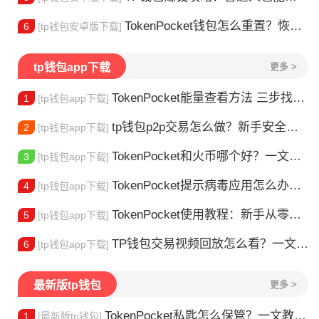
TokenPocket钱包怎么重置？恢复出厂设置方法详解
6
[tp钱包安卓版下载]
tp钱包app下载
更多 >
TokenPocket能量查看方法 三步找到TRX能量余额
1
[tp钱包app下载]
tp钱包p2p交易怎么做？新手安全指南
2
[tp钱包app下载]
TokenPocket和火币哪个好？一文帮你理清选择
3
[tp钱包app下载]
TokenPocket提示病毒应用怎么办？原因全解析
4
[tp钱包app下载]
TokenPocket使用教程：新手从零学会钱包操作
5
[tp钱包app下载]
TP钱包交易视频回放怎么看？一文教你轻松找回
6
[tp钱包app下载]
最新版tp钱包
更多 >
TokenPocket私匙怎么保管？一文教你守住钱包资产
1
[最新版tp钱包]