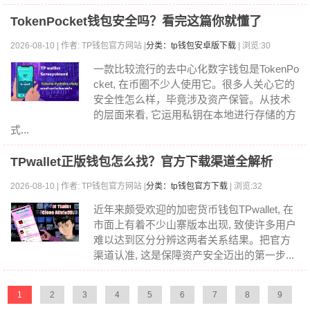
TokenPocket钱包安全吗？看完这篇你就懂了
2026-08-10 | 作者: TP钱包官方网站 |
分类：tp钱包安卓版下载
| 浏览:30
一款比较流行的去中心化数字钱包是TokenPo
cket, 在币圈不少人使用它。很多人关心它的
安全性怎么样，毕竟涉及资产保管。从技术
的层面来看, 它运用私钥在本地进行存储的方
式...
TPwallet正版钱包怎么找？官方下载渠道全解析
2026-08-10 | 作者: TP钱包官方网站 |
分类：tp钱包官方下载
| 浏览:32
近年来颇受欢迎的加密货币钱包TPwallet, 在
市面上有着不少山寨版本出现, 致使许多用户
难以达到区分分辨这两者关系结果。把官方
渠道认准, 这是保障资产安全迈出的第一步...
1
2
3
4
5
6
7
8
9