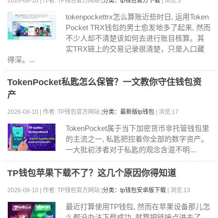
2026-08-10 | 作者: TP钱包官方网站 |
分类：tp钱包官方下载
| 浏览:3
tokenpockettrx怎么算账近些时日, 运用Token
Pocket TRX钱包的男士愈发地多了起来, 然而
不少人却不清楚该如何去进行账目核算。其
实TRX链上的交易记录很清楚，只是入口藏
得深。...
TokenPocket私匙怎么保管？一文教你守住钱包资
产
2026-08-10 | 作者: TP钱包官方网站 |
分类：最新版tp钱包
| 浏览:17
TokenPocket属于当下加密货币非托管钱包里
的主流之一, 私匙把控着你全部的数字资产。
一大批初涉者对于私匙的观念含混不明...
TP钱包苹果下载不了？这几个原因你得知道
2026-08-10 | 作者: TP钱包官方网站 |
分类：tp钱包安卓版下载
| 浏览:13
最近打算使用TP钱包, 然而在苹果设备那儿怎
么都没办法下载成功, 就算把链接点进去了,