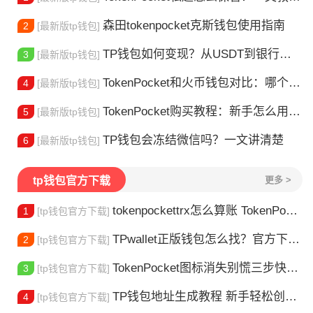
森田tokenpocket克斯钱包使用指南
2
[最新版tp钱包]
TP钱包如何变现？从USDT到银行卡的完整攻略
3
[最新版tp钱包]
TokenPocket和火币钱包对比：哪个更适合你？
4
[最新版tp钱包]
TokenPocket购买教程：新手怎么用TP钱包买币
5
[最新版tp钱包]
TP钱包会冻结微信吗？一文讲清楚
6
[最新版tp钱包]
tp钱包官方下载
更多 >
tokenpockettrx怎么算账 TokenPocket TRX钱包账单怎么算？查账全攻略
1
[tp钱包官方下载]
TPwallet正版钱包怎么找？官方下载渠道全解析
2
[tp钱包官方下载]
TokenPocket图标消失别慌三步快速找回你的钱包
3
[tp钱包官方下载]
TP钱包地址生成教程 新手轻松创建钱包
4
[tp钱包官方下载]