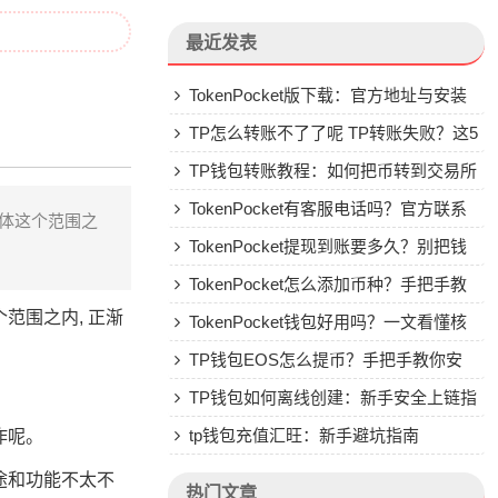
最近发表
TokenPocket版下载：官方地址与安装
避坑指南
TP怎么转账不了了呢 TP转账失败？这5
个原因最常见，一文解决你的转账焦虑
TP钱包转账教程：如何把币转到交易所
或地址
TokenPocket有客服电话吗？官方联系
群体这个范围之
方式详解
TokenPocket提现到账要多久？别把钱
包当银行，看完这篇就懂了
TokenPocket怎么添加币种？手把手教
个范围之内, 正渐
你自定义代币
TokenPocket钱包好用吗？一文看懂核
心功能特点
TP钱包EOS怎么提币？手把手教你安
全赎回
TP钱包如何离线创建：新手安全上链指
南
tp钱包充值汇旺：新手避坑指南
作呢。
途和功能不太不
热门文章