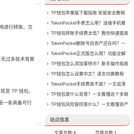
TP钱包苹果版下载指南 安装安全教程
TokenPocket手表怎么用？连接手机看
在地进行转账、交
行情教程
TP钱包转账手续费太低？教你快速提高
Gas费
TokenPocket删账号后资产还在吗？一
文讲清楚
TokenPocket正式版怎么用？功能全解
是并无过多技术背景
析与安全使用指南
TP钱包怎么添加莱特币？新手操作指南
TP钱包怎么设置中文？语言切换教程
TokenPocket手续费高不高？一文说清
至 TP 钱包。
楚
TP钱包是什么背景？一文看懂这个多链
则是一条具备可行
钱包的来头
TP钱包风险管控是什么？一文看懂资产
安全核心
站点信息
文章总数:4
页面总数:1