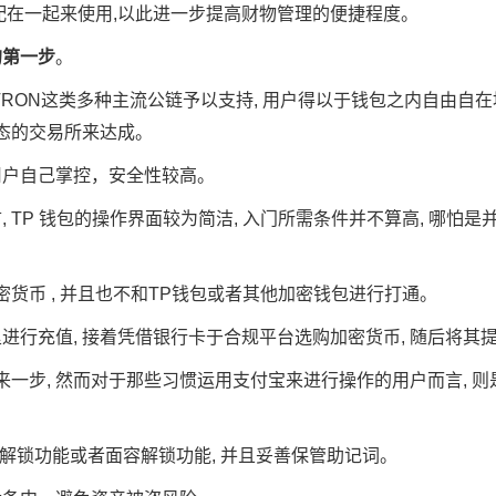
配在一起来使用,以此进一步提高财物管理的便捷程度。
的第一步
。
TRON这类多种主流公链予以支持, 用户得以于钱包之内自由自
状态的交易所来达成。
用户自己掌控，安全性较高。
 TP 钱包的操作界面较为简洁, 入门所需条件并不算高, 哪怕
密货币 , 并且也不和TP钱包或者其他加密钱包进行打通。
行充值, 接着凭借银行卡于合规平台选购加密货币, 随后将其提现
来一步, 然而对于那些习惯运用支付宝来进行操作的用户而言, 
纹解锁功能或者面容解锁功能, 并且妥善保管助记词。