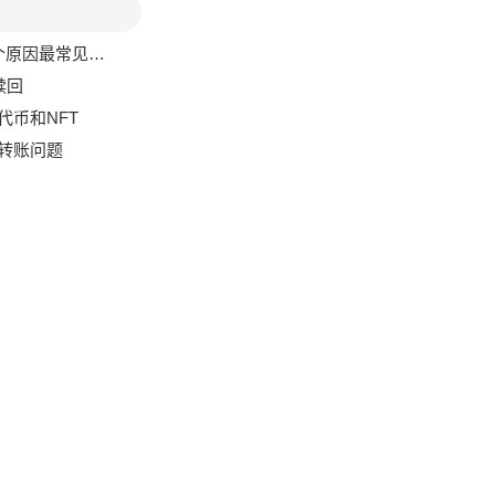
文解决你的转账焦虑
赎回
代币和NFT
转账问题