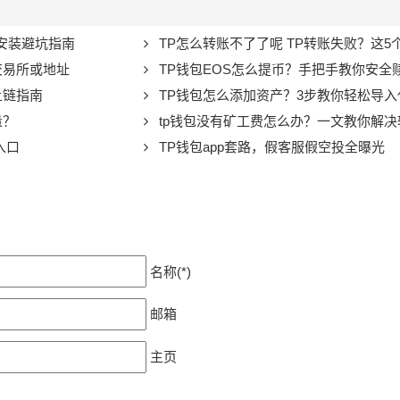
址与安装避坑指南
TP怎么转账不了了呢 TP转账失败？这5个原因最常见，一
交易所或地址
TP钱包EOS怎么提币？手把手教你安全
上链指南
TP钱包怎么添加资产？3步教你轻松导入
量？
tp钱包没有矿工费怎么办？一文教你解决
入口
TP钱包app套路，假客服假空投全曝光
名称(*)
邮箱
主页