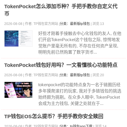
TokenPocket怎么添加币种？手把手教你自定义代
币
2026-08-08 | 作者: TP钱包官方网站 |
分类：最新版tp钱包
| 浏览:13
好些才刚着手接触去中心化钱包的友人, 在他
们开启TokenPocket这个钱包之际, 惊愕地发
觉账户里毫无所有的, 不存在任何资产呈现,
明明先前已然购置了数字货币...
TokenPocket钱包好用吗？一文看懂核心功能特点
2026-08-08 | 作者: TP钱包官方网站 |
分类：最新版tp钱包
| 浏览:20
tokenpocket的功能特点身为一名于链圈历经
多年摸爬滚打的玩家, 我对于多链钱包的挑选
始终颇为挑剔。在众多人眼中, TokenPocket
会成为主力钱包, 关键之处就在于...
TP钱包EOS怎么提币？手把手教你安全赎回
2026-08-08 | 作者: TP钱包官方网站 |
分类：tp钱包app下载
| 浏览:14