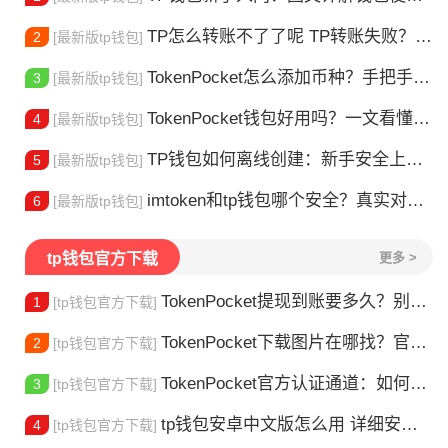
TP怎么转账不了了呢 TP转账失败？这5个原因最常见，一文解决你的转账焦虑
2
[最新版tp钱包]
TokenPocket怎么添加币种？手把手教你自定义代币
3
[最新版tp钱包]
TokenPocket钱包好用吗？一文看懂核心功能特点
4
[最新版tp钱包]
TP钱包如何离线创建：新手安全上链指南
5
[最新版tp钱包]
imtoken和tp钱包哪个安全？真实对比告诉你
6
[最新版tp钱包]
tp钱包官方下载
更多 >
TokenPocket提现到账要多久？别把钱包当银行，看完这篇就懂了
1
[tp钱包官方下载]
TokenPocket下载图片在哪找？官方渠道最靠谱
2
[tp钱包官方下载]
TokenPocket官方认证通道：如何找到真正的官方渠道
3
[tp钱包官方下载]
tp钱包安卓中文版怎么用 详细安装教程
4
[tp钱包官方下载]