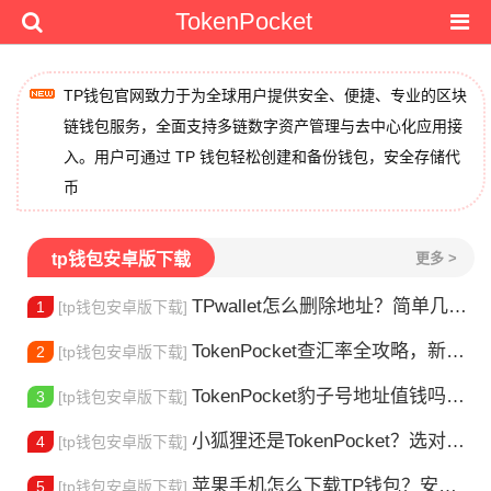
TokenPocket
TP钱包官网致力于为全球用户提供安全、便捷、专业的区块
链钱包服务，全面支持多链数字资产管理与去中心化应用接
入。用户可通过 TP 钱包轻松创建和备份钱包，安全存储代
币
tp钱包安卓版下载
更多 >
TPwallet怎么删除地址？简单几步教你移除多余钱包
1
[tp钱包安卓版下载]
TokenPocket查汇率全攻略，新手一看就会
2
[tp钱包安卓版下载]
TokenPocket豹子号地址值钱吗？新手看完这篇就懂了
3
[tp钱包安卓版下载]
小狐狸还是TokenPocket？选对钱包很重要
4
[tp钱包安卓版下载]
苹果手机怎么下载TP钱包？安装教程来了
5
[tp钱包安卓版下载]