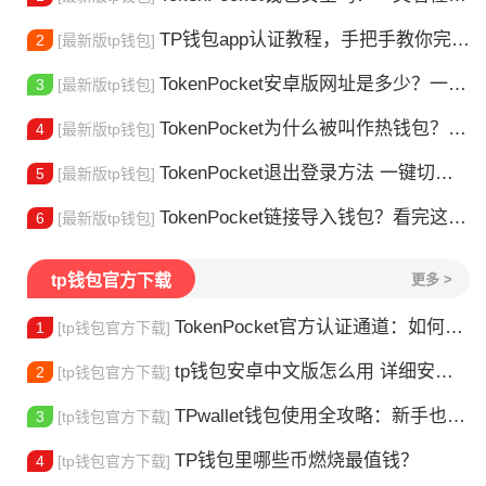
TP钱包app认证教程，手把手教你完成身份验证
2
[最新版tp钱包]
TokenPocket安卓版网址是多少？一文教你安全下载
3
[最新版tp钱包]
TokenPocket为什么被叫作热钱包？一文讲清楚
4
[最新版tp钱包]
TokenPocket退出登录方法 一键切换账号超简单
5
[最新版tp钱包]
TokenPocket链接导入钱包？看完这篇就懂了
6
[最新版tp钱包]
tp钱包官方下载
更多 >
TokenPocket官方认证通道：如何找到真正的官方渠道
1
[tp钱包官方下载]
tp钱包安卓中文版怎么用 详细安装教程
2
[tp钱包官方下载]
TPwallet钱包使用全攻略：新手也能快速上手掌握
3
[tp钱包官方下载]
TP钱包里哪些币燃烧最值钱？
4
[tp钱包官方下载]