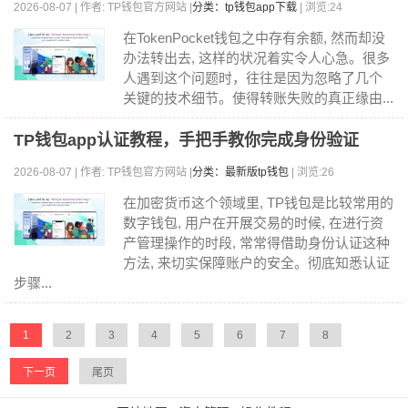
2026-08-07 | 作者: TP钱包官方网站 |
分类：tp钱包app下载
| 浏览:24
在TokenPocket钱包之中存有余额, 然而却没
办法转出去, 这样的状况着实令人心急。很多
人遇到这个问题时，往往是因为忽略了几个
关键的技术细节。使得转账失败的真正缘由...
TP钱包app认证教程，手把手教你完成身份验证
2026-08-07 | 作者: TP钱包官方网站 |
分类：最新版tp钱包
| 浏览:26
在加密货币这个领域里, TP钱包是比较常用的
数字钱包, 用户在开展交易的时候, 在进行资
产管理操作的时段, 常常得借助身份认证这种
方法, 来切实保障账户的安全。彻底知悉认证
步骤...
1
2
3
4
5
6
7
8
下一页
尾页