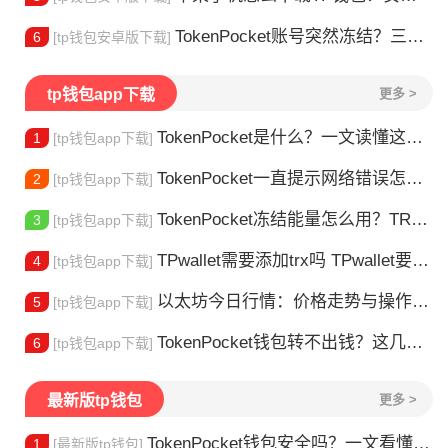
TokenPocket账号突然冻结？三步教你快速解冻
6
[tp钱包安卓版下载]
tp钱包app下载
更多 >
TokenPocket是什么？一文读懂这款热门多链钱包
1
[tp钱包app下载]
TokenPocket一直提示网络错误怎么办？这几个方法帮你快速解决
2
[tp钱包app下载]
TokenPocket冻结能量怎么用？TRX冻结获取能量详解
3
[tp钱包app下载]
TPwallet需要添加trx吗 TPwallet要不要充TRX？一文说清
4
[tp钱包app下载]
以太坊今日行情：价格走势与操作建议
5
[tp钱包app下载]
TokenPocket钱包转不出钱？这几种情况你可能遇到过
6
[tp钱包app下载]
最新版tp钱包
更多 >
TokenPocket钱包安全吗？一文看懂真实风险
1
[最新版tp钱包]