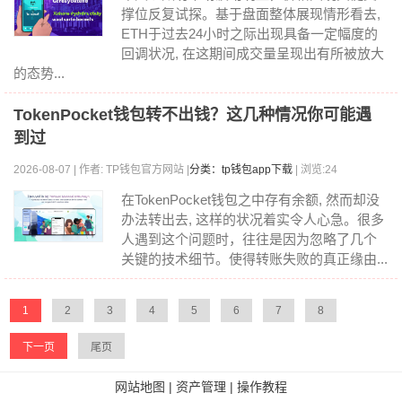
撑位反复试探。基于盘面整体展现情形看去,
ETH于过去24小时之际出现具备一定幅度的
回调状况, 在这期间成交量呈现出有所被放大
的态势...
TokenPocket钱包转不出钱？这几种情况你可能遇
到过
2026-08-07 | 作者: TP钱包官方网站 |
分类：tp钱包app下载
| 浏览:24
在TokenPocket钱包之中存有余额, 然而却没
办法转出去, 这样的状况着实令人心急。很多
人遇到这个问题时，往往是因为忽略了几个
关键的技术细节。使得转账失败的真正缘由...
1
2
3
4
5
6
7
8
下一页
尾页
网站地图
|
资产管理
|
操作教程