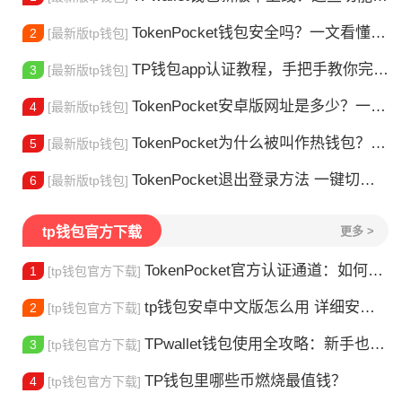
TokenPocket钱包安全吗？一文看懂真实风险
2
[最新版tp钱包]
TP钱包app认证教程，手把手教你完成身份验证
3
[最新版tp钱包]
TokenPocket安卓版网址是多少？一文教你安全下载
4
[最新版tp钱包]
TokenPocket为什么被叫作热钱包？一文讲清楚
5
[最新版tp钱包]
TokenPocket退出登录方法 一键切换账号超简单
6
[最新版tp钱包]
tp钱包官方下载
更多 >
TokenPocket官方认证通道：如何找到真正的官方渠道
1
[tp钱包官方下载]
tp钱包安卓中文版怎么用 详细安装教程
2
[tp钱包官方下载]
TPwallet钱包使用全攻略：新手也能快速上手掌握
3
[tp钱包官方下载]
TP钱包里哪些币燃烧最值钱？
4
[tp钱包官方下载]