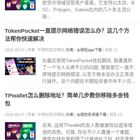
密货币领域深受用户喜爱。它支持以太坊、B
SC、Polygon、Solana在内的几十条主流公
链...
TokenPocket一直提示网络错误怎么办？这几个方
法帮你快速解决
2026-08-07 | 作者: TP钱包官方网站 |
分类：tp钱包app下载
| 浏览:13
在最近使用TokenPocket钱包期间, 我遭遇到
了一个令人头疼不已的问题, 那就是它一直不
停地提示网络错误, 以至于根本没办法正常进
行操作。这个问题在币圈投资者中并不少见...
TPwallet怎么删除地址？简单几步教你移除多余钱
包
2026-08-07 | 作者: TP钱包官方网站 |
分类：tp钱包安卓版下载
| 浏览:15
近来, 运用TPwallet的友人数量展现出逐渐增
涨的态势。可是, 存在不少人遭遇一个难题,
便是在钱包里积攒了过量地址之际, 却不清楚