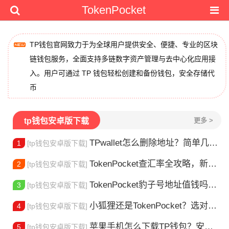
TokenPocket
TP钱包官网致力于为全球用户提供安全、便捷、专业的区块
链钱包服务，全面支持多链数字资产管理与去中心化应用接
入。用户可通过 TP 钱包轻松创建和备份钱包，安全存储代
币
tp钱包安卓版下载
更多 >
TPwallet怎么删除地址？简单几步教你移除多余钱包
1
[tp钱包安卓版下载]
TokenPocket查汇率全攻略，新手一看就会
2
[tp钱包安卓版下载]
TokenPocket豹子号地址值钱吗？新手看完这篇就懂了
3
[tp钱包安卓版下载]
小狐狸还是TokenPocket？选对钱包很重要
4
[tp钱包安卓版下载]
苹果手机怎么下载TP钱包？安装教程来了
5
[tp钱包安卓版下载]