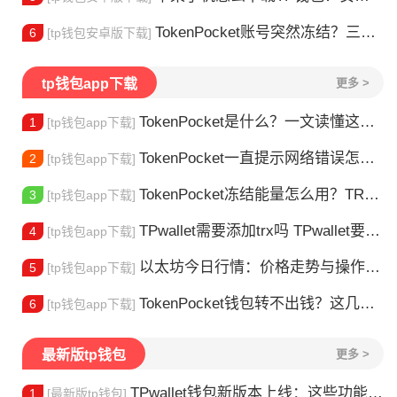
TokenPocket账号突然冻结？三步教你快速解冻
6
[tp钱包安卓版下载]
tp钱包app下载
更多 >
TokenPocket是什么？一文读懂这款热门多链钱包
1
[tp钱包app下载]
TokenPocket一直提示网络错误怎么办？这几个方法帮你快速解决
2
[tp钱包app下载]
TokenPocket冻结能量怎么用？TRX冻结获取能量详解
3
[tp钱包app下载]
TPwallet需要添加trx吗 TPwallet要不要充TRX？一文说清
4
[tp钱包app下载]
以太坊今日行情：价格走势与操作建议
5
[tp钱包app下载]
TokenPocket钱包转不出钱？这几种情况你可能遇到过
6
[tp钱包app下载]
最新版tp钱包
更多 >
TPwallet钱包新版本上线：这些功能升级值得体验
1
[最新版tp钱包]