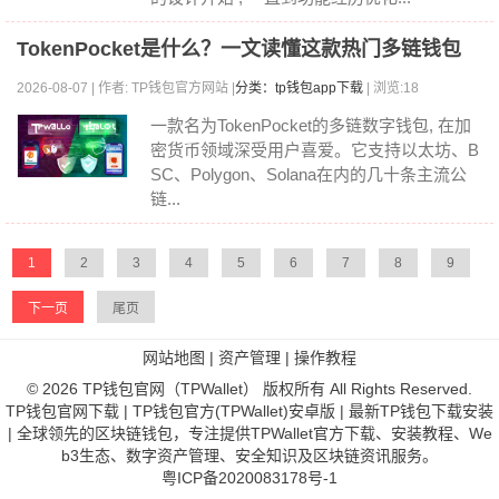
TokenPocket是什么？一文读懂这款热门多链钱包
2026-08-07 | 作者: TP钱包官方网站 |
分类：tp钱包app下载
| 浏览:18
一款名为TokenPocket的多链数字钱包, 在加
密货币领域深受用户喜爱。它支持以太坊、B
SC、Polygon、Solana在内的几十条主流公
链...
1
2
3
4
5
6
7
8
9
下一页
尾页
网站地图
|
资产管理
|
操作教程
© 2026 TP钱包官网（TPWallet） 版权所有 All Rights Reserved.
TP钱包官网下载 | TP钱包官方(TPWallet)安卓版 | 最新TP钱包下载安装
| 全球领先的区块链钱包，专注提供TPWallet官方下载、安装教程、We
b3生态、数字资产管理、安全知识及区块链资讯服务。
粤ICP备2020083178号-1