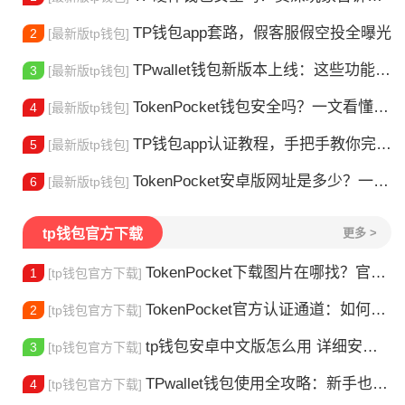
TP钱包app套路，假客服假空投全曝光
2
[最新版tp钱包]
TPwallet钱包新版本上线：这些功能升级值得体验
3
[最新版tp钱包]
TokenPocket钱包安全吗？一文看懂真实风险
4
[最新版tp钱包]
TP钱包app认证教程，手把手教你完成身份验证
5
[最新版tp钱包]
TokenPocket安卓版网址是多少？一文教你安全下载
6
[最新版tp钱包]
tp钱包官方下载
更多 >
TokenPocket下载图片在哪找？官方渠道最靠谱
1
[tp钱包官方下载]
TokenPocket官方认证通道：如何找到真正的官方渠道
2
[tp钱包官方下载]
tp钱包安卓中文版怎么用 详细安装教程
3
[tp钱包官方下载]
TPwallet钱包使用全攻略：新手也能快速上手掌握
4
[tp钱包官方下载]