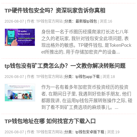
TP硬件钱包安全吗？资深玩家告诉你真相
2026-08-07 | 作者: TP钱包官方网站 |
分类：最新版tp钱包
| 浏览:16
身份是一名于币圈历经摸爬滚打长达七八年
之久的老玩家, 我针对钱包安全此项问题, 表
现出格外的敏感。TP硬件钱包, 是TokenPock
et所推出的, 用于存储加密资产的设备...
tp钱包没有矿工费怎么办？一文教你解决转账问题
2026-08-07 | 作者: TP钱包官方网站 |
分类：tp钱包app下载
| 浏览:18
作为一名有着多年加密货币投资经历的投资
者, 在期间日子里, 我遇到好些新手朋友, 他们
都跟我讲, 在运用tp钱包开展转账操作之际, 碰
到了看不到矿工费选项的麻烦事儿。...
TP钱包地址在哪 如何找官方下载入口
2026-08-07 | 作者: TP钱包官方网站 |
分类：tp钱包安卓版下载
| 浏览:19