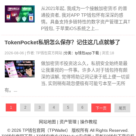
从2021年起, 我成为一个接触加密货币 的普
通投资者, 我对APP TP钱包怀有深深的感
情。具备支持多链特性的数字资产管理工具T
P钱包, 于苹果iOS系统之上...
TokenPocket私钥怎么保存？记住这几点就够了
2026-08-06 | 作者: TP钱包官方网站 |
分类：tp钱包app下载
| 浏览:18
做加密货币投资这么久，私钥安全始终是最
让我重视的一件事。许多人对于钱包持有颇
深的误解, 觉得将助记词记录于纸上便一切妥
当, 实则稍有疏忽便极有可能亏本至一无所
有。...
1
2
3
4
5
6
下一页
尾页
网站地图
|
资产管理
|
操作教程
© 2026 TP钱包官网（TPWallet） 版权所有 All Rights Reserved.