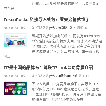
问题。若出现转账失败的情况，若资产显示
存在异常...
TokenPocket链接导入钱包？看完这篇就懂了
2026-08-06 | 作者: TP钱包官方网站 |
分类：最新版tp钱包
| 浏览:15
近期开始接触加密货币, 进而发觉TokenPock
et的链接功能着实特别实用。许多人不清楚这
个功能要用怎样实际的方式, 它主要有的作用
是达成快速导入并分享的钱包。单一链接即
可...
TP是中国的品牌吗？普联TP-Link公司背景介绍
2026-08-06 | 作者: TP钱包官方网站 |
分类：tp钱包app下载
| 浏览:14
不少人询问, TP究竟是啥牌子。实际上, TP一
般说的就是TP-Link, 也就是普联技术。这是
一家源自中国的企业, 它一直专注于网络设备
的研发事宜, 其产品种类繁杂多样...