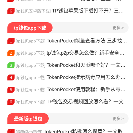
TP钱包苹果版下载打不开？三步解决下载问题
6
[tp钱包安卓版下载]
tp钱包app下载
更多 >
TokenPocket能量查看方法 三步找到TRX能量余额
1
[tp钱包app下载]
tp钱包p2p交易怎么做？新手安全指南
2
[tp钱包app下载]
TokenPocket和火币哪个好？一文帮你理清选择
3
[tp钱包app下载]
TokenPocket提示病毒应用怎么办？原因全解析
4
[tp钱包app下载]
TokenPocket使用教程：新手从零学会钱包操作
5
[tp钱包app下载]
TP钱包交易视频回放怎么看？一文教你轻松找回
6
[tp钱包app下载]
最新版tp钱包
更多 >
TokenPocket私匙怎么保管？一文教你守住钱包资产
1
[最新版tp钱包]