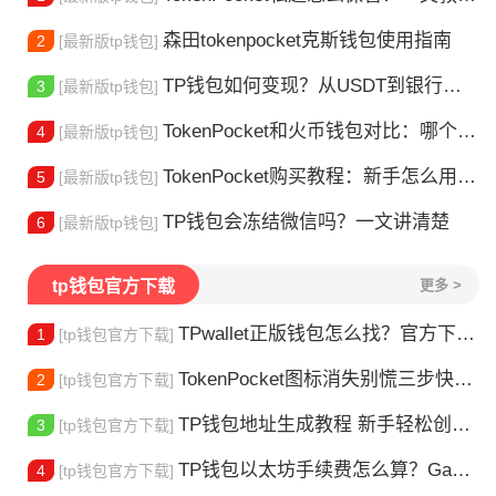
森田tokenpocket克斯钱包使用指南
2
[最新版tp钱包]
TP钱包如何变现？从USDT到银行卡的完整攻略
3
[最新版tp钱包]
TokenPocket和火币钱包对比：哪个更适合你？
4
[最新版tp钱包]
TokenPocket购买教程：新手怎么用TP钱包买币
5
[最新版tp钱包]
TP钱包会冻结微信吗？一文讲清楚
6
[最新版tp钱包]
tp钱包官方下载
更多 >
TPwallet正版钱包怎么找？官方下载渠道全解析
1
[tp钱包官方下载]
TokenPocket图标消失别慌三步快速找回你的钱包
2
[tp钱包官方下载]
TP钱包地址生成教程 新手轻松创建钱包
3
[tp钱包官方下载]
TP钱包以太坊手续费怎么算？Gas 费省钱全攻略
4
[tp钱包官方下载]