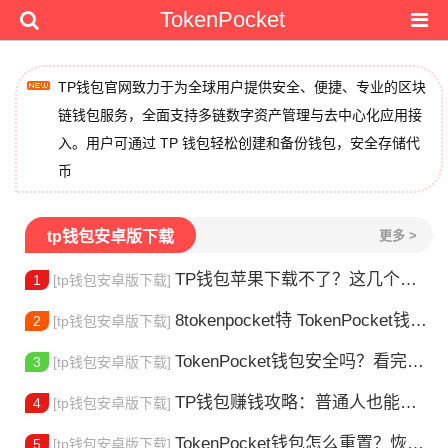
TokenPocket
TP钱包官网致力于为全球用户提供安全、便捷、专业的区块
链钱包服务，全面支持多链数字资产管理与去中心化应用接
入。用户可通过 TP 钱包轻松创建和备份钱包，安全存储代
币
tp钱包安卓版下载
更多 >
TP钱包苹果下载不了？这几个原因你得知道
1
[tp钱包安卓版下载]
8tokenpocket特 TokenPocket钱包特色功能详解，新手老手都该知道
2
[tp钱包安卓版下载]
TokenPocket钱包安全吗？看完这篇你就懂了
3
[tp钱包安卓版下载]
TP钱包赚钱攻略：普通人也能做的几种方式
4
[tp钱包安卓版下载]
TokenPocket钱包怎么重置？恢复出厂设置方法详解
5
[tp钱包安卓版下载]