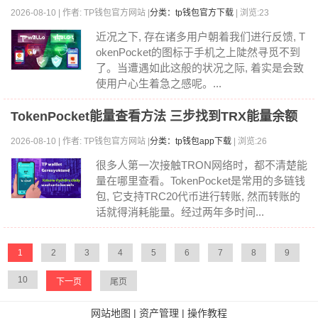
2026-08-10 | 作者: TP钱包官方网站 |
分类：tp钱包官方下载
| 浏览:23
近况之下, 存在诸多用户朝着我们进行反馈, T
okenPocket的图标于手机之上陡然寻觅不到
了。当遭遇如此这般的状况之际, 着实是会致
使用户心生着急之感呢。...
TokenPocket能量查看方法 三步找到TRX能量余额
2026-08-10 | 作者: TP钱包官方网站 |
分类：tp钱包app下载
| 浏览:26
很多人第一次接触TRON网络时，都不清楚能
量在哪里查看。TokenPocket是常用的多链钱
包, 它支持TRC20代币进行转账, 然而转账的
话就得消耗能量。经过两年多时间...
1
2
3
4
5
6
7
8
9
10
下一页
尾页
网站地图
|
资产管理
|
操作教程