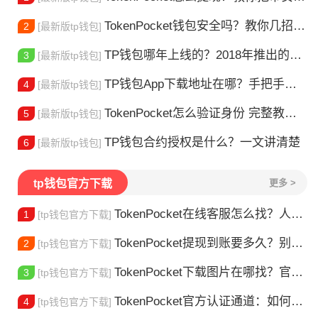
TokenPocket钱包安全吗？教你几招自查
2
[最新版tp钱包]
TP钱包哪年上线的？2018年推出的多链钱包全解析
3
[最新版tp钱包]
TP钱包App下载地址在哪？手把手教你安全下载
4
[最新版tp钱包]
TokenPocket怎么验证身份 完整教程分享 手把手教你完成KYC认证流程
5
[最新版tp钱包]
TP钱包合约授权是什么？一文讲清楚
6
[最新版tp钱包]
tp钱包官方下载
更多 >
TokenPocket在线客服怎么找？人工客服快速接入攻略
1
[tp钱包官方下载]
TokenPocket提现到账要多久？别把钱包当银行，看完这篇就懂了
2
[tp钱包官方下载]
TokenPocket下载图片在哪找？官方渠道最靠谱
3
[tp钱包官方下载]
TokenPocket官方认证通道：如何找到真正的官方渠道
4
[tp钱包官方下载]