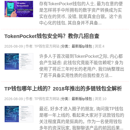
存有TokenPocket钱包的人士, 最为在意的便
是怎样将手中所拥有的数字资产转换成为实
实在在的货币, 没错, 就是真金白银。这个去
中心化的钱包, 其自身并不具备...
TokenPocket钱包安全吗？教你几招自查
2026-08-09 | 作者: TP钱包官方网站 |
分类：最新版tp钱包
| 浏览:4
许多人于首次碰到TokenPocket之际, 内心都
会产生疑虑: 此钱包究竟能不能信赖呢? 身为
使用了将近三年时长的老用户, 我归纳整理出
了若干具备实用性质的自我检查方法...
TP钱包哪年上线的？2018年推出的多链钱包全解析
2026-08-09 | 作者: TP钱包官方网站 |
分类：最新版tp钱包
| 浏览:10
最近, 好多才进入圈子的朋友, 询问我TP钱包
是哪一年上线的, 看起来大家对于这款钱包的
关注程度真的是挺高的。作为一名使用钱包
多年的资深玩家, 我聊聊该产品的前因后果...