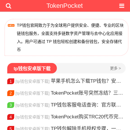
TokenPocket
TP钱包官网致力于为全球用户提供安全、便捷、专业的区块
链钱包服务，全面支持多链数字资产管理与去中心化应用接
入。用户可通过 TP 钱包轻松创建和备份钱包，安全存储代
币
tp钱包安卓版下载
更多 >
苹果手机怎么下载TP钱包？安装教程来了
1
[tp钱包安卓版下载]
TokenPocket账号突然冻结？三步教你快速解冻
2
[tp钱包安卓版下载]
TP钱包客服电话查询：官方联系方式大全，快速解决问题
3
[tp钱包安卓版下载]
TokenPocket购买TRC20代币完整教程
4
[tp钱包安卓版下载]
TP钱包解除手机授权步骤，一键取消设备绑定
5
[tp钱包安卓版下载]