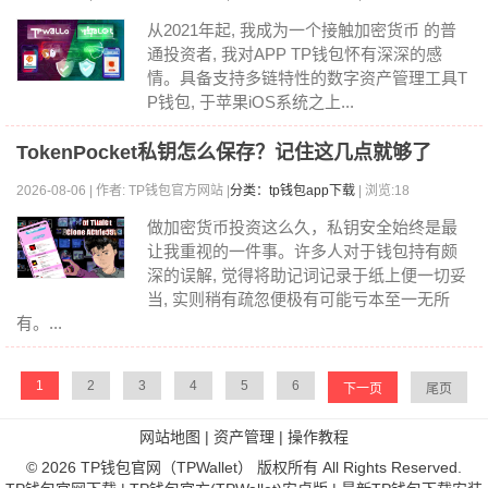
从2021年起, 我成为一个接触加密货币 的普
通投资者, 我对APP TP钱包怀有深深的感
情。具备支持多链特性的数字资产管理工具T
P钱包, 于苹果iOS系统之上...
TokenPocket私钥怎么保存？记住这几点就够了
2026-08-06 | 作者: TP钱包官方网站 |
分类：tp钱包app下载
| 浏览:18
做加密货币投资这么久，私钥安全始终是最
让我重视的一件事。许多人对于钱包持有颇
深的误解, 觉得将助记词记录于纸上便一切妥
当, 实则稍有疏忽便极有可能亏本至一无所
有。...
1
2
3
4
5
6
下一页
尾页
网站地图
|
资产管理
|
操作教程
© 2026 TP钱包官网（TPWallet） 版权所有 All Rights Reserved.