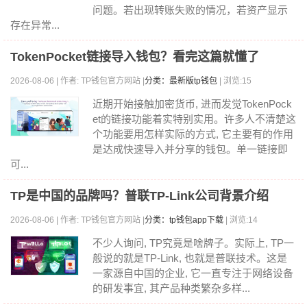
问题。若出现转账失败的情况，若资产显示
存在异常...
TokenPocket链接导入钱包？看完这篇就懂了
2026-08-06 | 作者: TP钱包官方网站 |
分类：最新版tp钱包
| 浏览:15
近期开始接触加密货币, 进而发觉TokenPock
et的链接功能着实特别实用。许多人不清楚这
个功能要用怎样实际的方式, 它主要有的作用
是达成快速导入并分享的钱包。单一链接即
可...
TP是中国的品牌吗？普联TP-Link公司背景介绍
2026-08-06 | 作者: TP钱包官方网站 |
分类：tp钱包app下载
| 浏览:14
不少人询问, TP究竟是啥牌子。实际上, TP一
般说的就是TP-Link, 也就是普联技术。这是
一家源自中国的企业, 它一直专注于网络设备
的研发事宜, 其产品种类繁杂多样...