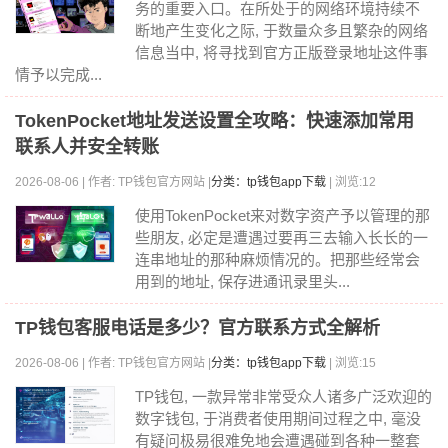
务的重要入口。在所处于的网络环境持续不
断地产生变化之际, 于数量众多且繁杂的网络
信息当中, 将寻找到官方正版登录地址这件事
情予以完成...
TokenPocket地址发送设置全攻略：快速添加常用
联系人并安全转账
2026-08-06 | 作者: TP钱包官方网站 |
分类：tp钱包app下载
| 浏览:12
使用TokenPocket来对数字资产予以管理的那
些朋友, 必定是遭遇过要再三去输入长长的一
连串地址的那种麻烦情况的。把那些经常会
用到的地址, 保存进通讯录里头...
TP钱包客服电话是多少？官方联系方式全解析
2026-08-06 | 作者: TP钱包官方网站 |
分类：tp钱包app下载
| 浏览:15
TP钱包, 一款异常非常受众人诸多广泛欢迎的
数字钱包, 于消费者使用期间过程之中, 毫没
有疑问极易很难免地会遭遇碰到各种一整套