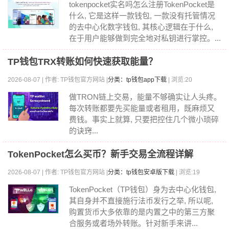
tokenpocket实名吗怎么注册TokenPocket是
什么, 它是这样一款钱包, 一款没有托管情况
的去中心化数字钱包, 其核心逻辑在于什么,
在于用户能够做到完全地对私钥进行掌控。...
TP钱包TRX转账如何快速获取能量？
2026-08-07 | 作者: TP钱包官方网站 |
分类：tp钱包app下载
| 浏览:20
做TRON链上交易，能量不够确实让人头疼。
每次转账都要先买能量或者租用，既麻烦又
费钱。事实上就算, 只要把控住几个微小琐碎
的诀窍...
TokenPocket怎么买币？新手交易全流程详解
2026-08-07 | 作者: TP钱包官方网站 |
分类：tp钱包安卓版下载
| 浏览:19
TokenPocket（TP钱包）身为去中心化钱包,
其自身并不直接施行法币发行之举, 所以呢,
购置货币大多依靠的是内置之中的第三方聚
合服务或者场外转账。针对新手来讲...