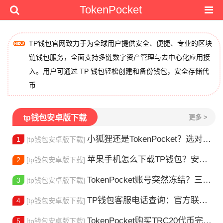
TokenPocket
TP钱包官网致力于为全球用户提供安全、便捷、专业的区块
链钱包服务，全面支持多链数字资产管理与去中心化应用接
入。用户可通过 TP 钱包轻松创建和备份钱包，安全存储代
币
tp钱包安卓版下载
更多 >
小狐狸还是TokenPocket？选对钱包很重要
1
[tp钱包安卓版下载]
苹果手机怎么下载TP钱包？安装教程来了
2
[tp钱包安卓版下载]
TokenPocket账号突然冻结？三步教你快速解冻
3
[tp钱包安卓版下载]
TP钱包客服电话查询：官方联系方式大全，快速解决问题
4
[tp钱包安卓版下载]
TokenPocket购买TRC20代币完整教程
5
[tp钱包安卓版下载]