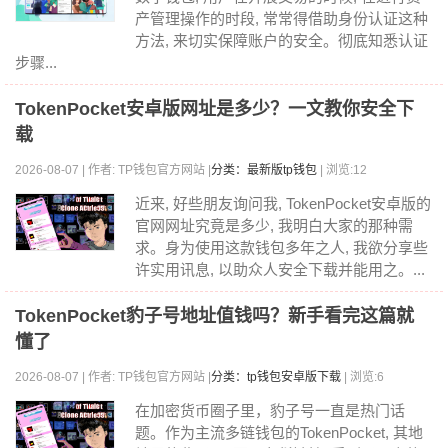
产管理操作的时段, 常常得借助身份认证这种
方法, 来切实保障账户的安全。彻底知悉认证
步骤...
TokenPocket安卓版网址是多少？一文教你安全下
载
2026-08-07 | 作者: TP钱包官方网站 |
分类：最新版tp钱包
| 浏览:12
近来, 好些朋友询问我, TokenPocket安卓版的
官网网址究竟是多少, 我明白大家的那种需
求。身为使用这款钱包多年之人, 我欲分享些
许实用讯息, 以助众人安全下载并能用之。...
TokenPocket豹子号地址值钱吗？新手看完这篇就
懂了
2026-08-07 | 作者: TP钱包官方网站 |
分类：tp钱包安卓版下载
| 浏览:6
在加密货币圈子里，豹子号一直是热门话
题。作为主流多链钱包的TokenPocket, 其地