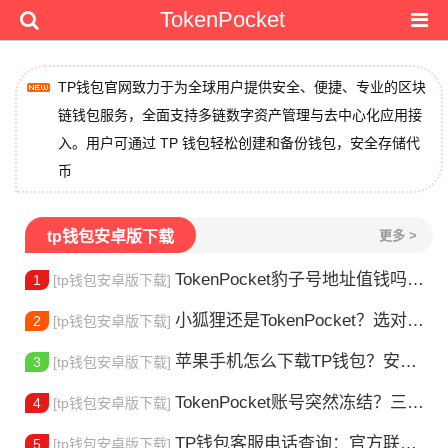
TokenPocket
TP钱包官网致力于为全球用户提供安全、便捷、专业的区块
链钱包服务，全面支持多链数字资产管理与去中心化应用接
入。用户可通过 TP 钱包轻松创建和备份钱包，安全存储代
币
tp钱包安卓版下载
更多 >
TokenPocket豹子号地址值钱吗？新手看完这篇就懂了
1
[tp钱包安卓版下载]
小狐狸还是TokenPocket？选对钱包很重要
2
[tp钱包安卓版下载]
苹果手机怎么下载TP钱包？安装教程来了
3
[tp钱包安卓版下载]
TokenPocket账号突然冻结？三步教你快速解冻
4
[tp钱包安卓版下载]
TP钱包客服电话查询：官方联系方式大全，快速解决问题
5
[tp钱包安卓版下载]