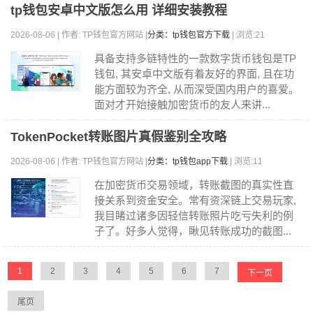
tp钱包安卓中文版怎么用 详细安装教程
2026-08-06 | 作者: TP钱包官方网站 |
分类：tp钱包官方下载
| 浏览:21
具备支持多链特性的一款数字货币钱包是TP
钱包, 其安卓中文版有着友好的界面, 且在功
能方面较为齐全, 从而深受国内用户的喜爱。
面对才开始接触加密货币的友人来讲...
TokenPocket转账图片真假鉴别全攻略
2026-08-06 | 作者: TP钱包官方网站 |
分类：tp钱包app下载
| 浏览:11
在加密货币交易领域，转账截图的真实性直
接关系到资金安全。常有资深链上交易玩家,
我目睹过诸多因轻信转账照片吃亏失利的例
子了。好多人觉得，瞅见转账成功的截图...
1
2
3
4
5
6
7
下一页
尾页