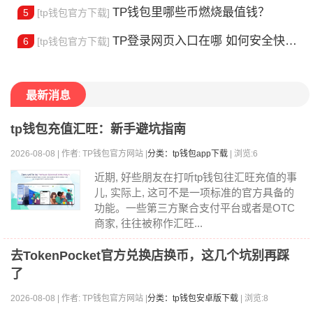
TP钱包里哪些币燃烧最值钱？
5
[tp钱包官方下载]
TP登录网页入口在哪 如何安全快速登陆平台
6
[tp钱包官方下载]
最新消息
tp钱包充值汇旺：新手避坑指南
2026-08-08 | 作者: TP钱包官方网站 |
分类：tp钱包app下载
| 浏览:6
近期, 好些朋友在打听tp钱包往汇旺充值的事
儿, 实际上, 这可不是一项标准的官方具备的
功能。一些第三方聚合支付平台或者是OTC
商家, 往往被称作汇旺...
去TokenPocket官方兑换店换币，这几个坑别再踩
了
2026-08-08 | 作者: TP钱包官方网站 |
分类：tp钱包安卓版下载
| 浏览:8