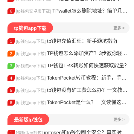
TPwallet怎么删除地址？简单几步教你移除多余钱包
6
[tp钱包安卓版下载]
tp钱包app下载
更多 >
tp钱包充值汇旺：新手避坑指南
1
[tp钱包app下载]
TP钱包怎么添加资产？3步教你轻松导入代币和NFT
2
[tp钱包app下载]
TP钱包TRX转账如何快速获取能量？
3
[tp钱包app下载]
TokenPocket转币教程：新手，手续费全解析
4
[tp钱包app下载]
tp钱包没有矿工费怎么办？一文教你解决转账问题
5
[tp钱包app下载]
TokenPocket是什么？一文读懂这款热门多链钱包
6
[tp钱包app下载]
最新版tp钱包
更多 >
imtoken和tp钱包哪个安全？真实对比告诉你
1
[最新版tp钱包]