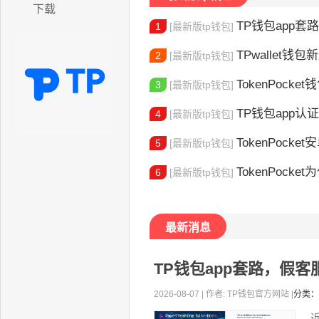
下载
TP钱包app套路
1
[最新版tp钱包]
TPwallet钱包新版
2
[最新版tp钱包]
TokenPocket
3
[最新版tp钱包]
TP钱包app认证教程
4
[最新版tp钱包]
TokenPocket安卓
5
[最新版tp钱包]
TokenPocket为
6
[最新版tp钱包]
最新消息
TP钱包app套路，假
2026-08-07 | 作者: TP钱包官方网站 |
分类：