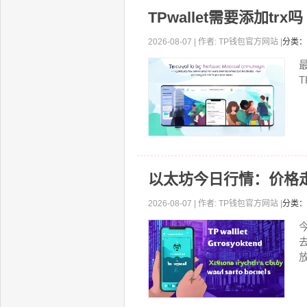
TPwallet需要添加trx
2026-08-07 | 作者: TP钱包官方网站 |
分类：
以太坊今日行情：价格
2026-08-07 | 作者: TP钱包官方网站 |
分类：
放