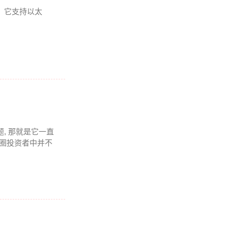
爱。它支持以太
题, 那就是它一直
币圈投资者中并不