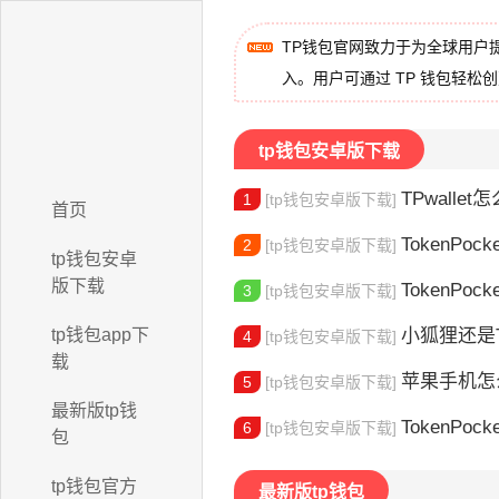
TP钱包官网致力于为全球用户
入。用户可通过 TP 钱包轻松
tp钱包安卓版下载
TPwallet怎么
1
[tp钱包安卓版下载]
首页
TokenPock
2
[tp钱包安卓版下载]
tp钱包安卓
版下载
TokenPocket
3
[tp钱包安卓版下载]
tp钱包app下
小狐狸还是Toke
4
[tp钱包安卓版下载]
载
苹果手机怎么下载
5
[tp钱包安卓版下载]
最新版tp钱
TokenPocke
6
[tp钱包安卓版下载]
包
tp钱包官方
最新版tp钱包