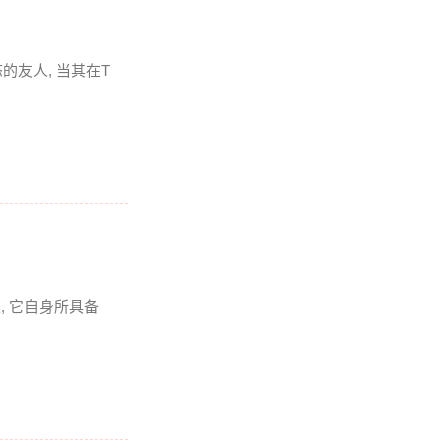
友人, 当其在T
是, 它自身所具备