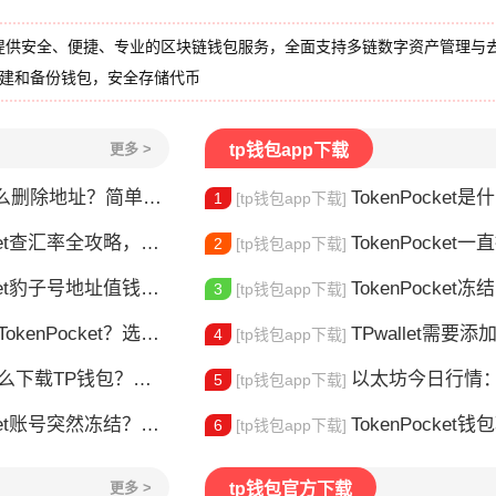
提供安全、便捷、专业的区块链钱包服务，全面支持多链数字资产管理与
创建和备份钱包，安全存储代币
更多 >
tp钱包app下载
删除地址？简单几步教你移除多余钱包
TokenPocket是什么？
1
[tp钱包app下载]
et查汇率全攻略，新手一看就会
TokenPocket一直提示网络错误
2
[tp钱包app下载]
豹子号地址值钱吗？新手看完这篇就懂了
TokenPocket冻结能量怎
3
[tp钱包app下载]
nPocket？选对钱包很重要
TPwallet需要添加trx吗 TPw
4
[tp钱包app下载]
TP钱包？安装教程来了
以太坊今日行情：价
5
[tp钱包app下载]
t账号突然冻结？三步教你快速解冻
TokenPocket钱包转不出
6
[tp钱包app下载]
更多 >
tp钱包官方下载