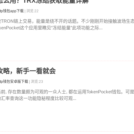
能量怎么用？TRX冻结获取能量详解
tp钱包app下载
| 浏览:22
做TRON链上交易，能量是绕不开的话题。不少刚刚开始接触波场生态的
kenPocket这个应用里瞧见“冻结能量”此项功能之际...
率全攻略，新手一看就会
tp钱包安卓版下载
| 浏览:23
前, 存在数量颇为可观的一众人士, 都在运用TokenPocket钱包。可
的汇率查询这一功能隐秘程度比较可观...