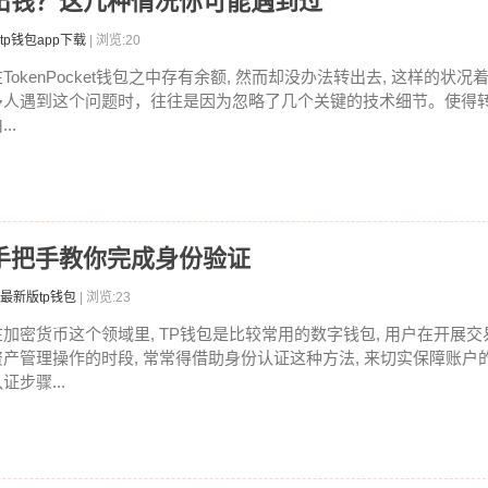
包转不出钱？这几种情况你可能遇到过
tp钱包app下载
| 浏览:20
在TokenPocket钱包之中存有余额, 然而却没办法转出去, 这样的状
多人遇到这个问题时，往往是因为忽略了几个关键的技术细节。使得
...
，手把手教你完成身份验证
最新版tp钱包
| 浏览:23
在加密货币这个领域里, TP钱包是比较常用的数字钱包, 用户在开展交
资产管理操作的时段, 常常得借助身份认证这种方法, 来切实保障账户
证步骤...