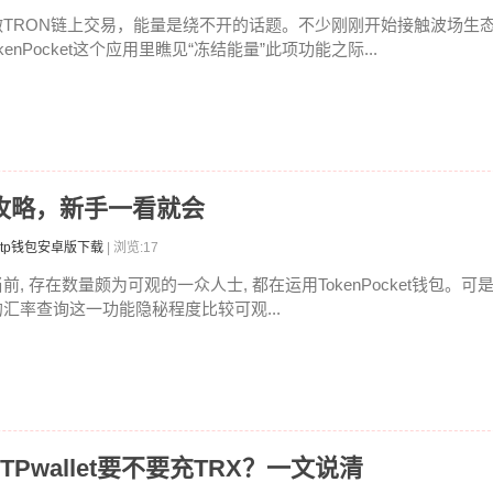
做TRON链上交易，能量是绕不开的话题。不少刚刚开始接触波场生态的
kenPocket这个应用里瞧见“冻结能量”此项功能之际...
率全攻略，新手一看就会
tp钱包安卓版下载
| 浏览:17
前, 存在数量颇为可观的一众人士, 都在运用TokenPocket钱包。可
的汇率查询这一功能隐秘程度比较可观...
吗 TPwallet要不要充TRX？一文说清