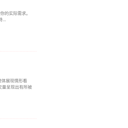
得看你的实际需求。
..
整体展现情形看
成交量呈现出有所被