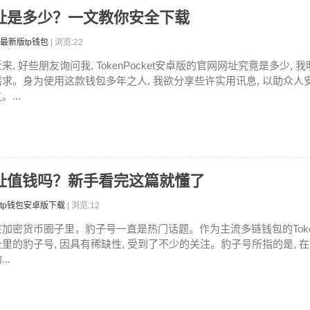
卓版网址是多少？一文教你安全下载
最新版tp钱包
| 浏览:22
来, 好些朋友询问我, TokenPocket安卓版的官网网址究竟是多少,
需求。身为使用这款钱包多年之人, 我欲分享些许实用讯息, 以助众人
。...
子号地址值钱吗？新手看完这篇就懂了
tp钱包安卓版下载
| 浏览:12
在加密货币圈子里，豹子号一直是热门话题。作为主流多链钱包的TokenPo
址里的豹子号, 因具有稀缺性, 受到了不少的关注。豹子号所指的是, 
...