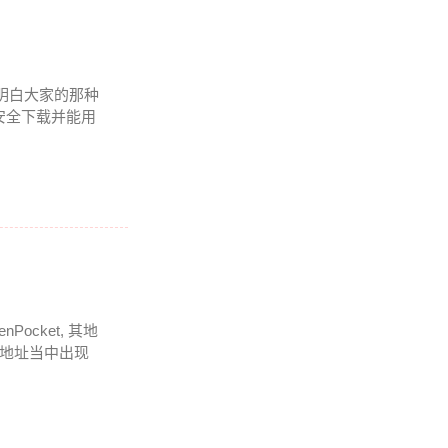
 我明白大家的那种
安全下载并能用
cket, 其地
在地址当中出现