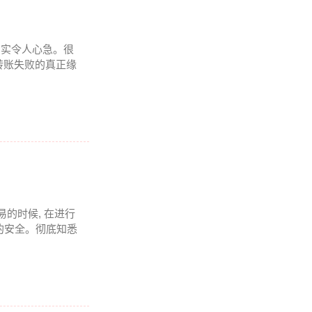
况着实令人心急。很
转账失败的真正缘
易的时候, 在进行
的安全。彻底知悉