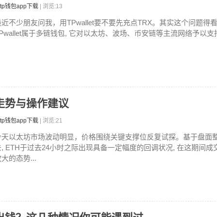
tp钱包app下载
| 浏览:13
最近不少朋友问我，用TPwallet要不要先充点TRX。其实这个问题
TPwallet属于多链钱包, 它对以太坊、波场、币安链等主流网络予以支持.
走势与操作建议
tp钱包app下载
| 浏览:21
今天以太坊市场波动明显，价格围绕关键支撑位反复试探。基于盘面
去, ETH于过去24小时之际出现具备一定幅度的回调状况, 在这期间
大的态势...