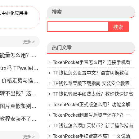
搜索
去中心化应用接
更多 >
热门文章
么用？TRX冻结获取能量详解
TokenPocket手表怎么用？连接手机看
allet要不要充TRX？一文说清
行情教程
TP钱包怎么设置中文？语言切换教程
格走势与操作建议
TP钱包苹果版下载指南 安装安全教程
钱？这几种情况你可能遇到过
TP钱包转账手续费太低？教你快速提高
Gas费
TokenPocket正式版怎么用？功能全解
账图片真假鉴别全攻略
析与安全使用指南
TokenPocket删账号后资产还在吗？一
装不了怎么办？手把手教你解决
文讲清楚
TP钱包怎么添加莱特币？新手操作指南
TokenPocket手续费高不高？一文说清
更多 >