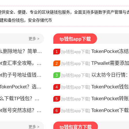
提供安全、便捷、专业的区块链钱包服务，全面支持多链数字资产管理与
创建和备份钱包，安全存储代币
更多 >
tp钱包app下载
删除地址？简单几步教你移除多余钱包
TokenPocket冻结能量怎
1
[tp钱包app下载]
et查汇率全攻略，新手一看就会
TPwallet需要添加trx吗 TPw
2
[tp钱包app下载]
豹子号地址值钱吗？新手看完这篇就懂了
以太坊今日行情：价
3
[tp钱包app下载]
nPocket？选对钱包很重要
TokenPocket钱包转不出
4
[tp钱包app下载]
TP钱包？安装教程来了
TokenPocket转
5
[tp钱包app下载]
t账号突然冻结？三步教你快速解冻
TokenPocket下载教程安
6
[tp钱包app下载]
更多 >
tp钱包官方下载