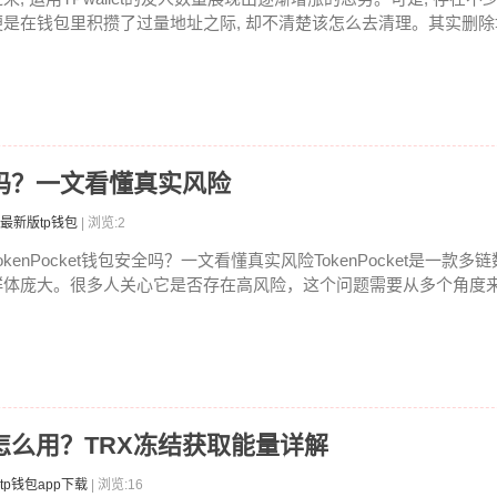
便是在钱包里积攒了过量地址之际, 却不清楚该怎么去清理。其实删除地
安全吗？一文看懂真实风险
最新版tp钱包
| 浏览:2
okenPocket钱包安全吗？一文看懂真实风险TokenPocket是一款
群体庞大。很多人关心它是否存在高风险，这个问题需要从多个角度来分
能量怎么用？TRX冻结获取能量详解
tp钱包app下载
| 浏览:16