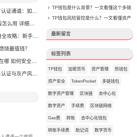
楚
TP钱包是什么背景？一文看懂这个多链
通道：如何找到真正的官方渠道
钱包的来头
TP钱包风险管控是什么？一文看懂资产
么用 详细安装教程
安全核心
最新留言
略：新手也能快速上手掌握
币燃烧最值钱？
标签列表
如何安全快速登陆平台
TP钱包
加密货币
资产管理
热钱包
名认证与灰产风险全解析
资产安全
TokenPocket
多链钱包
数字资产管理
区块链
去中心化
数字资产
手续费
区块链网络
Gas费
转账
去中心化钱包
转账手续费
助记词
数字货币
少人遭遇一个难题,