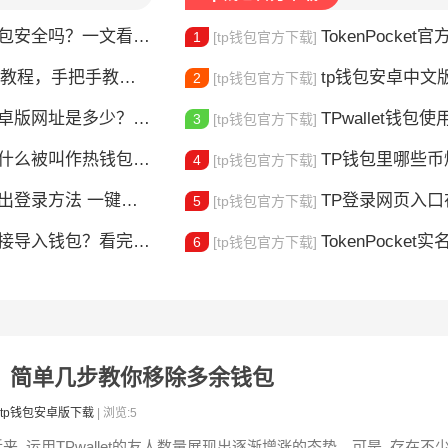
钱包安全吗？一文看懂真实风险
TokenPocket官方认证
1
[tp钱包官方下载]
，手把手教你完成身份验证
tp钱包安卓中文版怎
2
[tp钱包官方下载]
版网址是多少？一文教你安全下载
TPwallet钱包使用全攻
3
[tp钱包官方下载]
什么被叫作热钱包？一文讲清楚
TP钱包里哪些
4
[tp钱包官方下载]
登录方法 一键切换账号超简单
TP登录网页入口在哪 
5
[tp钱包官方下载]
链接导入钱包？看完这篇就懂了
TokenPocket实
6
[tp钱包官方下载]
地址？简单几步教你移除多余钱包
tp钱包安卓版下载
| 浏览:5
近来, 运用TPwallet的友人数量展现出逐渐增涨的态势。可是, 存在不