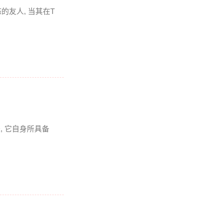
友人, 当其在T
是, 它自身所具备