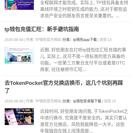
全程联网才能完成。实际上, TP钱包具备支持
离线环境之时密钥生成的能力, 这对于那些追
求资产安全的朋友而言是至关重要的。...
tp钱包充值汇旺：新手避坑指南
2026-08-08 | 作者: TP钱包官方网站 |
分类：tp钱包app下载
| 浏览:13
近期, 好些朋友在打听tp钱包往汇旺充值的事
儿, 实际上, 这可不是一项标准的官方具备的
功能。一些第三方聚合支付平台或者是OTC
商家, 往往被称作汇旺...
去TokenPocket官方兑换店换币，这几个坑别再踩
了
2026-08-08 | 作者: TP钱包官方网站 |
分类：tp钱包安卓版下载
| 浏览:15
近段时间, 好些朋友询问我, 于TokenPocket之
中进行换币, 究竟是不是安全的。其实只要认
准官方兑换店，风险就能降低一大半。这些
年我独自在链上闯荡周旋...