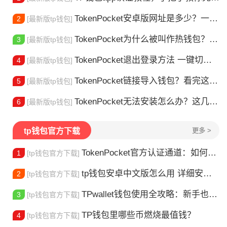
TokenPocket安卓版网址是多少？一文教你安全下载
2
[最新版tp钱包]
TokenPocket为什么被叫作热钱包？一文讲清楚
3
[最新版tp钱包]
TokenPocket退出登录方法 一键切换账号超简单
4
[最新版tp钱包]
TokenPocket链接导入钱包？看完这篇就懂了
5
[最新版tp钱包]
TokenPocket无法安装怎么办？这几个方法帮你解决
6
[最新版tp钱包]
tp钱包官方下载
更多 >
TokenPocket官方认证通道：如何找到真正的官方渠道
1
[tp钱包官方下载]
tp钱包安卓中文版怎么用 详细安装教程
2
[tp钱包官方下载]
TPwallet钱包使用全攻略：新手也能快速上手掌握
3
[tp钱包官方下载]
TP钱包里哪些币燃烧最值钱？
4
[tp钱包官方下载]