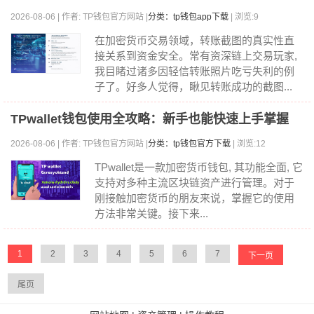
2026-08-06 | 作者: TP钱包官方网站 |
分类：tp钱包app下载
| 浏览:9
在加密货币交易领域，转账截图的真实性直
接关系到资金安全。常有资深链上交易玩家,
我目睹过诸多因轻信转账照片吃亏失利的例
子了。好多人觉得，瞅见转账成功的截图...
TPwallet钱包使用全攻略：新手也能快速上手掌握
2026-08-06 | 作者: TP钱包官方网站 |
分类：tp钱包官方下载
| 浏览:12
TPwallet是一款加密货币钱包, 其功能全面, 它
支持对多种主流区块链资产进行管理。对于
刚接触加密货币的朋友来说，掌握它的使用
方法非常关键。接下来...
1
2
3
4
5
6
7
下一页
尾页