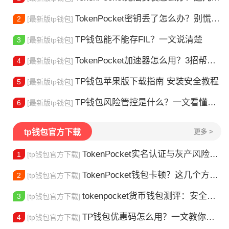
TokenPocket密钥丢了怎么办？别慌，这样做还能找回
2
[最新版tp钱包]
TP钱包能不能存FIL？一文说清楚
3
[最新版tp钱包]
TokenPocket加速器怎么用？3招帮你快速解决交易卡顿问题
4
[最新版tp钱包]
TP钱包苹果版下载指南 安装安全教程
5
[最新版tp钱包]
TP钱包风险管控是什么？一文看懂资产安全核心
6
[最新版tp钱包]
tp钱包官方下载
更多 >
TokenPocket实名认证与灰产风险全解析
1
[tp钱包官方下载]
TokenPocket钱包卡顿？这几个方法帮你找回流畅体验
2
[tp钱包官方下载]
tokenpocket货币钱包测评：安全易用全攻略
3
[tp钱包官方下载]
TP钱包优惠码怎么用？一文教你省钱攻略
4
[tp钱包官方下载]