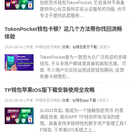
加密货币钱包TokenPocket, 它自身并不具备
提供中心化交易所实名认证服务的功能, 也不
专注于提供此类服务...
TokenPocket钱包卡顿？这几个方法帮你找回流畅
体验
2026-08-06 | 作者: TP钱包官方网站 |
分类：tp钱包官方下载
| 浏览:9
TokenPocket身为一款受大众广泛欢迎的多链
钱包, 于众多用户群体里具备较高知名度。可
是, 不少用户在实际运用这款钱包期间, 反馈
有像卡顿情形...
TP钱包苹果iOS版下载安装使用全攻略
2026-08-06 | 作者: TP钱包官方网站 |
分类：tp钱包app下载
| 浏览:5
从2021年起, 我成为一个接触加密货币 的普
通投资者, 我对APP TP钱包怀有深深的感
情。具备支持多链特性的数字资产管理工具T
P钱包, 于苹果iOS系统之上...