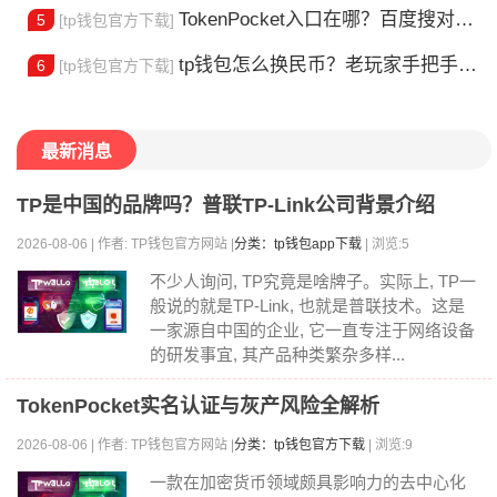
TokenPocket入口在哪？百度搜对地方防钓鱼
5
[tp钱包官方下载]
tp钱包怎么换民币？老玩家手把手教你安全提现
6
[tp钱包官方下载]
最新消息
TP是中国的品牌吗？普联TP-Link公司背景介绍
2026-08-06 | 作者: TP钱包官方网站 |
分类：tp钱包app下载
| 浏览:5
不少人询问, TP究竟是啥牌子。实际上, TP一
般说的就是TP-Link, 也就是普联技术。这是
一家源自中国的企业, 它一直专注于网络设备
的研发事宜, 其产品种类繁杂多样...
TokenPocket实名认证与灰产风险全解析
2026-08-06 | 作者: TP钱包官方网站 |
分类：tp钱包官方下载
| 浏览:9
一款在加密货币领域颇具影响力的去中心化