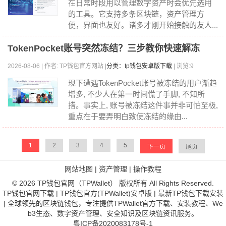
在日常时段用以管理数字资产时会优先选用
的工具。它支持多条区块链，资产管理方
便，界面也友好。诸多才刚开始接触的友人...
TokenPocket账号突然冻结？三步教你快速解冻
2026-08-06 | 作者: TP钱包官方网站 |
分类：tp钱包安卓版下载
| 浏览:9
现下遭遇TokenPocket账号被冻结的用户渐趋
增多, 不少人在第一时间慌了手脚, 不知所
措。事实上, 账号被冻结这件事并非可怕至极,
重点在于要弄明白致使冻结的缘由...
1
2
3
4
5
下一页
尾页
网站地图
|
资产管理
|
操作教程
© 2026 TP钱包官网（TPWallet） 版权所有 All Rights Reserved.
TP钱包官网下载 | TP钱包官方(TPWallet)安卓版 | 最新TP钱包下载安装
| 全球领先的区块链钱包，专注提供TPWallet官方下载、安装教程、We
b3生态、数字资产管理、安全知识及区块链资讯服务。
粤ICP备2020083178号-1