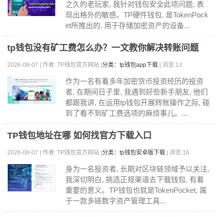
之久的老玩家, 我针对钱包安全此项问题, 表
现出格外的敏感。TP硬件钱包, 是TokenPock
et所推出的, 用于存储加密资产的设备...
tp钱包没有矿工费怎么办？一文教你解决转账问题
2026-08-07 | 作者: TP钱包官方网站 |
分类：tp钱包app下载
| 浏览:13
作为一名有着多年加密货币投资经历的投资
者, 在期间日子里, 我遇到好些新手朋友, 他们
都跟我讲, 在运用tp钱包开展转账操作之际, 碰
到了看不到矿工费选项的麻烦事儿。...
TP钱包地址在哪 如何找官方下载入口
2026-08-07 | 作者: TP钱包官方网站 |
分类：tp钱包安卓版下载
| 浏览:16
身为一名投资者, 长期对区块链领域予以关注,
我深切明白, 挑选正规渠道去下载钱包, 有着
重要的意义。TP钱包也就是TokenPocket, 属
于一款多链数字资产管理工具...