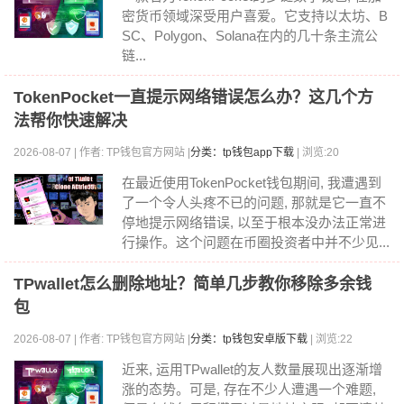
密货币领域深受用户喜爱。它支持以太坊、B
SC、Polygon、Solana在内的几十条主流公
链...
TokenPocket一直提示网络错误怎么办？这几个方
法帮你快速解决
2026-08-07 | 作者: TP钱包官方网站 |
分类：tp钱包app下载
| 浏览:20
在最近使用TokenPocket钱包期间, 我遭遇到
了一个令人头疼不已的问题, 那就是它一直不
停地提示网络错误, 以至于根本没办法正常进
行操作。这个问题在币圈投资者中并不少见...
TPwallet怎么删除地址？简单几步教你移除多余钱
包
2026-08-07 | 作者: TP钱包官方网站 |
分类：tp钱包安卓版下载
| 浏览:22
近来, 运用TPwallet的友人数量展现出逐渐增
涨的态势。可是, 存在不少人遭遇一个难题,