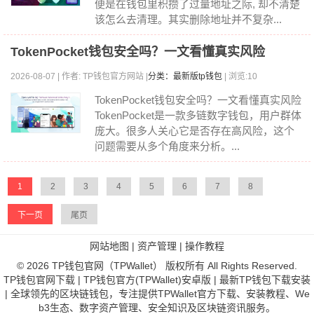
便是在钱包里积攒了过量地址之际, 却不清楚
该怎么去清理。其实删除地址并不复杂...
TokenPocket钱包安全吗？一文看懂真实风险
2026-08-07 | 作者: TP钱包官方网站 |
分类：最新版tp钱包
| 浏览:10
TokenPocket钱包安全吗？一文看懂真实风险
TokenPocket是一款多链数字钱包，用户群体
庞大。很多人关心它是否存在高风险，这个
问题需要从多个角度来分析。...
1
2
3
4
5
6
7
8
下一页
尾页
网站地图
|
资产管理
|
操作教程
© 2026 TP钱包官网（TPWallet） 版权所有 All Rights Reserved.
TP钱包官网下载 | TP钱包官方(TPWallet)安卓版 | 最新TP钱包下载安装
| 全球领先的区块链钱包，专注提供TPWallet官方下载、安装教程、We
b3生态、数字资产管理、安全知识及区块链资讯服务。