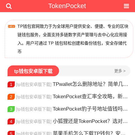
TokenPocket
TP钱包官网致力于为全球用户提供安全、便捷、专业的区块
链钱包服务，全面支持多链数字资产管理与去中心化应用接
入。用户可通过 TP 钱包轻松创建和备份钱包，安全存储代
币
tp钱包安卓版下载
更多 >
TPwallet怎么删除地址？简单几步教你移除多余钱包
1
[tp钱包安卓版下载]
TokenPocket查汇率全攻略，新手一看就会
2
[tp钱包安卓版下载]
TokenPocket豹子号地址值钱吗？新手看完这篇就懂了
3
[tp钱包安卓版下载]
小狐狸还是TokenPocket？选对钱包很重要
4
[tp钱包安卓版下载]
苹果手机怎么下载TP钱包？安装教程来了
5
[tp钱包安卓版下载]