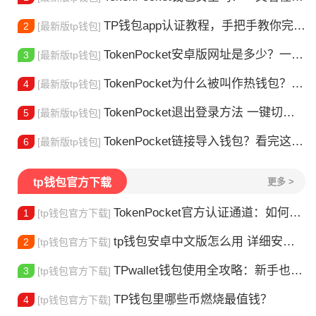
TP钱包app认证教程，手把手教你完成身份验证
2
[最新版tp钱包]
TokenPocket安卓版网址是多少？一文教你安全下载
3
[最新版tp钱包]
TokenPocket为什么被叫作热钱包？一文讲清楚
4
[最新版tp钱包]
TokenPocket退出登录方法 一键切换账号超简单
5
[最新版tp钱包]
TokenPocket链接导入钱包？看完这篇就懂了
6
[最新版tp钱包]
tp钱包官方下载
更多 >
TokenPocket官方认证通道：如何找到真正的官方渠道
1
[tp钱包官方下载]
tp钱包安卓中文版怎么用 详细安装教程
2
[tp钱包官方下载]
TPwallet钱包使用全攻略：新手也能快速上手掌握
3
[tp钱包官方下载]
TP钱包里哪些币燃烧最值钱？
4
[tp钱包官方下载]