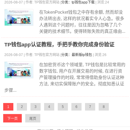
2026-08-07 | 作者: TP钱包官方网站 |
分类：tp钱包app下载
| 浏览:24
在TokenPocket钱包之中存有余额, 然而却没
办法转出去, 这样的状况着实令人心急。很多
人遇到这个问题时，往往是因为忽略了几个
关键的技术细节。使得转账失败的真正缘由...
TP钱包app认证教程，手把手教你完成身份验证
2026-08-07 | 作者: TP钱包官方网站 |
分类：最新版tp钱包
| 浏览:26
在加密货币这个领域里, TP钱包是比较常用的
数字钱包, 用户在开展交易的时候, 在进行资
产管理操作的时段, 常常得借助身份认证这种
方法, 来切实保障账户的安全。彻底知悉认证
步骤...
1
2
3
4
5
6
7
8
下一页
尾页