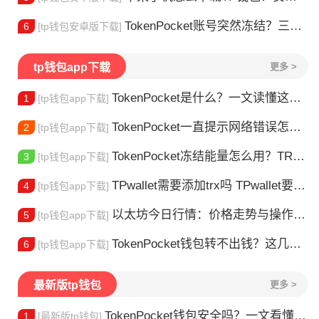
TokenPocket账号突然冻结？三步教你快速解冻
6
[tp钱包安卓版下载]
tp钱包app下载
更多 >
TokenPocket是什么？一文读懂这款热门多链钱包
1
[tp钱包app下载]
TokenPocket一直提示网络错误怎么办？这几个方法帮你快速解决
2
[tp钱包app下载]
TokenPocket冻结能量怎么用？TRX冻结获取能量详解
3
[tp钱包app下载]
TPwallet需要添加trx吗 TPwallet要不要充TRX？一文说清
4
[tp钱包app下载]
以太坊今日行情：价格走势与操作建议
5
[tp钱包app下载]
TokenPocket钱包转不出钱？这几种情况你可能遇到过
6
[tp钱包app下载]
最新版tp钱包
更多 >
TokenPocket钱包安全吗？一文看懂真实风险
1
[最新版tp钱包]