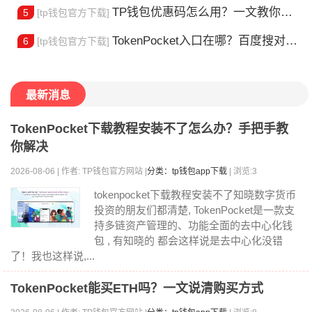
TP钱包优惠码怎么用？一文教你省钱攻略
5
[tp钱包官方下载]
TokenPocket入口在哪？百度搜对地方防钓鱼
6
[tp钱包官方下载]
最新消息
TokenPocket下载教程安装不了怎么办？手把手教
你解决
2026-08-06 | 作者: TP钱包官方网站 |
分类：tp钱包app下载
| 浏览:3
tokenpocket下载教程安装不了知晓数字货币
投资的朋友们都清楚, TokenPocket是一款支
持多链资产管理的、功能全面的去中心化钱
包 , 有知晓的 都会这样说是去中心化没错
了！我也这样说,...
TokenPocket能买ETH吗？一文说清购买方式