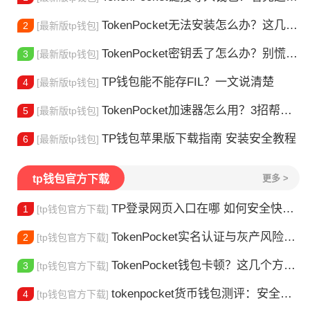
TokenPocket无法安装怎么办？这几个方法帮你解决
2
[最新版tp钱包]
TokenPocket密钥丢了怎么办？别慌，这样做还能找回
3
[最新版tp钱包]
TP钱包能不能存FIL？一文说清楚
4
[最新版tp钱包]
TokenPocket加速器怎么用？3招帮你快速解决交易卡顿问题
5
[最新版tp钱包]
TP钱包苹果版下载指南 安装安全教程
6
[最新版tp钱包]
tp钱包官方下载
更多 >
TP登录网页入口在哪 如何安全快速登陆平台
1
[tp钱包官方下载]
TokenPocket实名认证与灰产风险全解析
2
[tp钱包官方下载]
TokenPocket钱包卡顿？这几个方法帮你找回流畅体验
3
[tp钱包官方下载]
tokenpocket货币钱包测评：安全易用全攻略
4
[tp钱包官方下载]