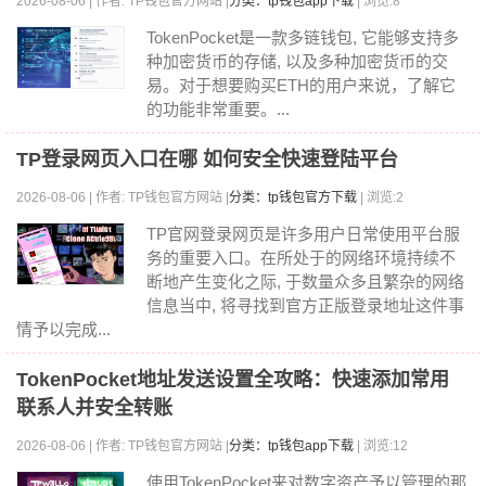
2026-08-06 | 作者: TP钱包官方网站 |
分类：tp钱包app下载
| 浏览:8
TokenPocket是一款多链钱包, 它能够支持多
种加密货币的存储, 以及多种加密货币的交
易。对于想要购买ETH的用户来说，了解它
的功能非常重要。...
TP登录网页入口在哪 如何安全快速登陆平台
2026-08-06 | 作者: TP钱包官方网站 |
分类：tp钱包官方下载
| 浏览:2
TP官网登录网页是许多用户日常使用平台服
务的重要入口。在所处于的网络环境持续不
断地产生变化之际, 于数量众多且繁杂的网络
信息当中, 将寻找到官方正版登录地址这件事
情予以完成...
TokenPocket地址发送设置全攻略：快速添加常用
联系人并安全转账
2026-08-06 | 作者: TP钱包官方网站 |
分类：tp钱包app下载
| 浏览:12
使用TokenPocket来对数字资产予以管理的那