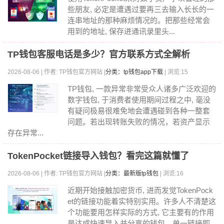
些朋友, 必定是遭遇过要再三去输入长长的一
连串地址的那种麻烦情况的。把那些经常会
用到的地址, 保存进通讯录里头...
TP钱包客服电话是多少？官方联系方式全解析
2026-08-06 | 作者: TP钱包官方网站 |
分类：tp钱包app下载
| 浏览:15
TP钱包, 一款异常非常受众人诸多广泛欢迎的
数字钱包, 于消费者使用期间过程之中, 毫没
有疑问极易很难免地会遭遇碰到各种一整套
问题。若出现转账失败的情况，若资产显示
存在异常...
TokenPocket链接导入钱包？看完这篇就懂了
2026-08-06 | 作者: TP钱包官方网站 |
分类：最新版tp钱包
| 浏览:16
近期开始接触加密货币, 进而发觉TokenPock
et的链接功能着实特别实用。许多人不清楚这
个功能要用怎样实际的方式, 它主要有的作用
是达成快速导入并分享的钱包。单一链接即