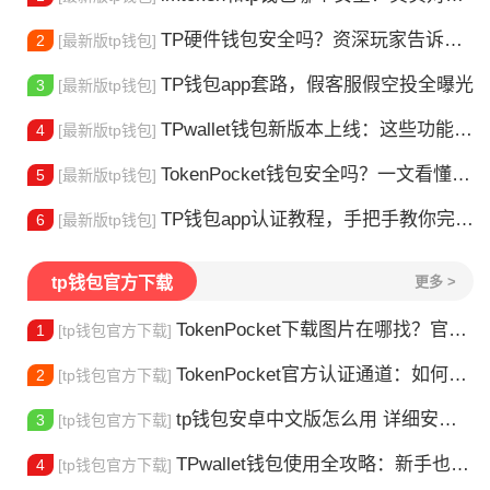
TP硬件钱包安全吗？资深玩家告诉你真相
2
[最新版tp钱包]
TP钱包app套路，假客服假空投全曝光
3
[最新版tp钱包]
TPwallet钱包新版本上线：这些功能升级值得体验
4
[最新版tp钱包]
TokenPocket钱包安全吗？一文看懂真实风险
5
[最新版tp钱包]
TP钱包app认证教程，手把手教你完成身份验证
6
[最新版tp钱包]
tp钱包官方下载
更多 >
TokenPocket下载图片在哪找？官方渠道最靠谱
1
[tp钱包官方下载]
TokenPocket官方认证通道：如何找到真正的官方渠道
2
[tp钱包官方下载]
tp钱包安卓中文版怎么用 详细安装教程
3
[tp钱包官方下载]
TPwallet钱包使用全攻略：新手也能快速上手掌握
4
[tp钱包官方下载]