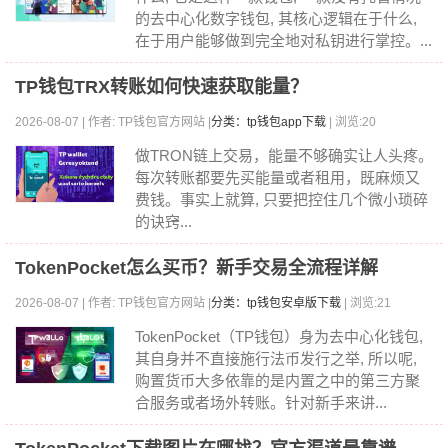
的去中心化数字钱包, 其核心逻辑在于什么,
在于用户能够做到完全地对私钥进行掌控。...
TP钱包TRX转账如何快速获取能量？
2026-08-07 | 作者: TP钱包官方网站 |
分类：tp钱包app下载
| 浏览:20
做TRON链上交易，能量不够确实让人头疼。
每次转账都要先买能量或者租用，既麻烦又
费钱。事实上就算, 只要把控住几个微小琐碎
的诀窍...
TokenPocket怎么买币？新手交易全流程详解
2026-08-07 | 作者: TP钱包官方网站 |
分类：tp钱包安卓版下载
| 浏览:21
TokenPocket（TP钱包）身为去中心化钱包,
其自身并不直接施行法币发行之举, 所以呢,
购置货币大多依靠的是内置之中的第三方聚
合服务或者场外转账。针对新手来讲...