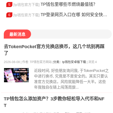
TP钱包里哪些币燃烧最值钱？
5
[tp钱包官方下载]
TP登录网页入口在哪 如何安全快速登陆平台
6
[tp钱包官方下载]
最新消息
去TokenPocket官方兑换店换币，这几个坑别再踩
了
2026-08-08 | 作者: TP钱包官方网站 |
分类：tp钱包安卓版下载
| 浏览:4
近段时间, 好些朋友询问我, 于TokenPocket之
中进行换币, 究竟是不是安全的。其实只要认
准官方兑换店，风险就能降低一大半。这些
年我独自在链上闯荡周旋...
TP钱包怎么添加资产？3步教你轻松导入代币和NF
T