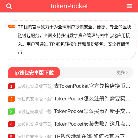
TokenPocket
TP钱包官网致力于为全球用户提供安全、便捷、专业的区块
链钱包服务，全面支持多链数字资产管理与去中心化应用接
入。用户可通过 TP 钱包轻松创建和备份钱包，安全存储代
币
tp钱包安卓版下载
更多 >
去TokenPocket官方兑换店换币，这几个坑别再踩了
1
[tp钱包安卓版下载]
TokenPocket怎么注册？需要实名认证吗？
2
[tp钱包安卓版下载]
TokenPocket怎么买币？新手交易全流程详解
3
[tp钱包安卓版下载]
TokenPocket安装失败？这几点最常见
4
[tp钱包安卓版下载]
TP钱包地址在哪 如何找官方下载入口
5
[tp钱包安卓版下载]