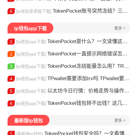
TokenPocket账号突然冻结？三步教你快速解冻
6
[tp钱包安卓版下载]
tp钱包app下载
更多 >
TokenPocket是什么？一文读懂这款热门多链钱包
1
[tp钱包app下载]
TokenPocket一直提示网络错误怎么办？这几个方法帮你快速解决
2
[tp钱包app下载]
TokenPocket冻结能量怎么用？TRX冻结获取能量详解
3
[tp钱包app下载]
TPwallet需要添加trx吗 TPwallet要不要充TRX？一文说清
4
[tp钱包app下载]
以太坊今日行情：价格走势与操作建议
5
[tp钱包app下载]
TokenPocket钱包转不出钱？这几种情况你可能遇到过
6
[tp钱包app下载]
最新版tp钱包
更多 >
TokenPocket钱包安全吗？一文看懂真实风险
1
[最新版tp钱包]