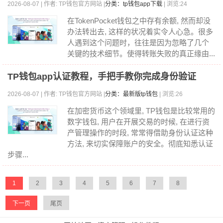
2026-08-07 | 作者: TP钱包官方网站 |
分类：tp钱包app下载
| 浏览:24
在TokenPocket钱包之中存有余额, 然而却没
办法转出去, 这样的状况着实令人心急。很多
人遇到这个问题时，往往是因为忽略了几个
关键的技术细节。使得转账失败的真正缘由...
TP钱包app认证教程，手把手教你完成身份验证
2026-08-07 | 作者: TP钱包官方网站 |
分类：最新版tp钱包
| 浏览:26
在加密货币这个领域里, TP钱包是比较常用的
数字钱包, 用户在开展交易的时候, 在进行资
产管理操作的时段, 常常得借助身份认证这种
方法, 来切实保障账户的安全。彻底知悉认证
步骤...
1
2
3
4
5
6
7
8
下一页
尾页