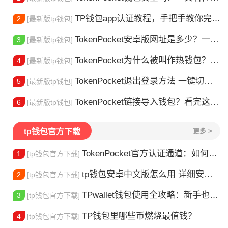
TP钱包app认证教程，手把手教你完成身份验证
2
[最新版tp钱包]
TokenPocket安卓版网址是多少？一文教你安全下载
3
[最新版tp钱包]
TokenPocket为什么被叫作热钱包？一文讲清楚
4
[最新版tp钱包]
TokenPocket退出登录方法 一键切换账号超简单
5
[最新版tp钱包]
TokenPocket链接导入钱包？看完这篇就懂了
6
[最新版tp钱包]
tp钱包官方下载
更多 >
TokenPocket官方认证通道：如何找到真正的官方渠道
1
[tp钱包官方下载]
tp钱包安卓中文版怎么用 详细安装教程
2
[tp钱包官方下载]
TPwallet钱包使用全攻略：新手也能快速上手掌握
3
[tp钱包官方下载]
TP钱包里哪些币燃烧最值钱？
4
[tp钱包官方下载]