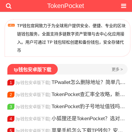
TokenPocket
TP钱包官网致力于为全球用户提供安全、便捷、专业的区块
链钱包服务，全面支持多链数字资产管理与去中心化应用接
入。用户可通过 TP 钱包轻松创建和备份钱包，安全存储代
币
tp钱包安卓版下载
更多 >
TPwallet怎么删除地址？简单几步教你移除多余钱包
1
[tp钱包安卓版下载]
TokenPocket查汇率全攻略，新手一看就会
2
[tp钱包安卓版下载]
TokenPocket豹子号地址值钱吗？新手看完这篇就懂了
3
[tp钱包安卓版下载]
小狐狸还是TokenPocket？选对钱包很重要
4
[tp钱包安卓版下载]
苹果手机怎么下载TP钱包？安装教程来了
5
[tp钱包安卓版下载]