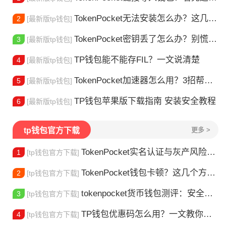
TokenPocket无法安装怎么办？这几个方法帮你解决
2
[最新版tp钱包]
TokenPocket密钥丢了怎么办？别慌，这样做还能找回
3
[最新版tp钱包]
TP钱包能不能存FIL？一文说清楚
4
[最新版tp钱包]
TokenPocket加速器怎么用？3招帮你快速解决交易卡顿问题
5
[最新版tp钱包]
TP钱包苹果版下载指南 安装安全教程
6
[最新版tp钱包]
tp钱包官方下载
更多 >
TokenPocket实名认证与灰产风险全解析
1
[tp钱包官方下载]
TokenPocket钱包卡顿？这几个方法帮你找回流畅体验
2
[tp钱包官方下载]
tokenpocket货币钱包测评：安全易用全攻略
3
[tp钱包官方下载]
TP钱包优惠码怎么用？一文教你省钱攻略
4
[tp钱包官方下载]