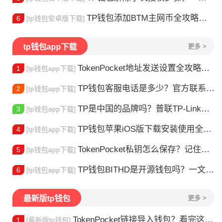
TP钱包添加BTM主网币全攻略，新手也能轻松上手
6
[tp钱包安卓版下载]
tp钱包app下载
更多 >
TokenPocket地址发送设置全攻略：快速添加常用联系人并安全转账
1
[tp钱包app下载]
TP钱包客服电话是多少？官方联系方式全解析
2
[tp钱包app下载]
TP是中国的品牌吗？普联TP-Link公司背景介绍
3
[tp钱包app下载]
TP钱包苹果iOS版下载安装使用全攻略
4
[tp钱包app下载]
TokenPocket私钥怎么保存？记住这几点就够了
5
[tp钱包app下载]
TP钱包BITHD是开源钱包吗？一文说清楚
6
[tp钱包app下载]
最新版tp钱包
更多 >
TokenPocket链接导入钱包？看完这篇就懂了
1
[最新版tp钱包]