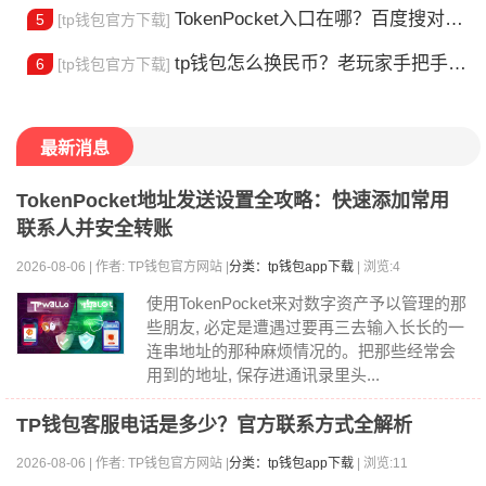
TokenPocket入口在哪？百度搜对地方防钓鱼
5
[tp钱包官方下载]
tp钱包怎么换民币？老玩家手把手教你安全提现
6
[tp钱包官方下载]
最新消息
TokenPocket地址发送设置全攻略：快速添加常用
联系人并安全转账
2026-08-06 | 作者: TP钱包官方网站 |
分类：tp钱包app下载
| 浏览:4
使用TokenPocket来对数字资产予以管理的那
些朋友, 必定是遭遇过要再三去输入长长的一
连串地址的那种麻烦情况的。把那些经常会
用到的地址, 保存进通讯录里头...
TP钱包客服电话是多少？官方联系方式全解析
2026-08-06 | 作者: TP钱包官方网站 |
分类：tp钱包app下载
| 浏览:11