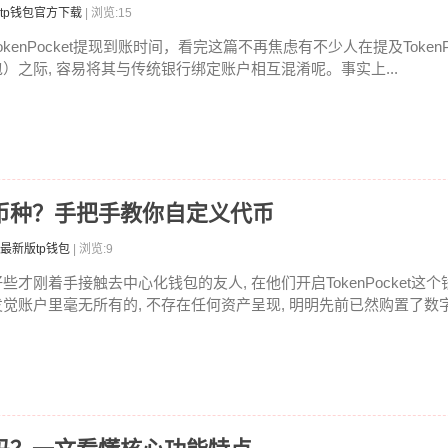
tp钱包官方下载
| 浏览:15
okenPocket提现到账时间，看完这篇不再焦虑有不少人在提及TokenPo
包）之际, 容易将其与传统银行绑定账户相互混淆呢。事实上...
么添加币种？手把手教你自定义代币
最新版tp钱包
| 浏览:9
好些才刚着手接触去中心化钱包的友人, 在他们开启TokenPocket这个
发觉账户里毫无所有的, 不存在任何资产呈现, 明明先前已然购置了数字货