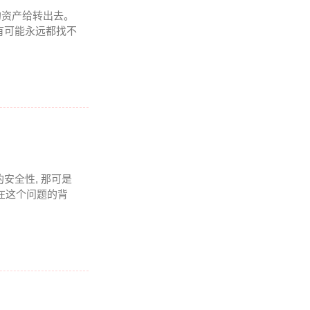
的资产给转出去。
有可能永远都找不
安全性, 那可是
上在这个问题的背