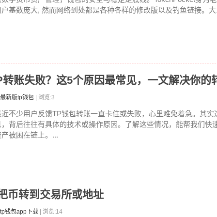
用户基数庞大, 然而网络到处都是各种各样的修改版以及钓鱼链接。大量
TP转账失败？这5个原因最常见，一文解决你的
最新版tp钱包
| 浏览:3
最近不少用户反馈TP钱包转账一直卡住或失败，心里难免着急。其实
见，背后往往有具体的技术或操作原因。了解这些情况，能帮我们快
产被困在链上。...
何把币转到交易所或地址
tp钱包app下载
| 浏览:14