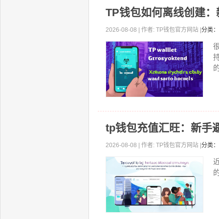
TP钱包如何离线创建
2026-08-08 | 作者: TP钱包官方网站 |
分类：
的
tp钱包充值汇旺：新手
2026-08-08 | 作者: TP钱包官方网站 |
分类：