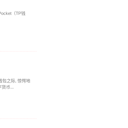
cket（TP钱
钱包之际, 惊愕地
币...