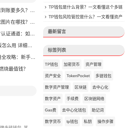
楚
TP钱包是什么背景？一文看懂这个多链
？别把钱包当银行，看完这篇就懂了
钱包的来头
TP钱包风险管控是什么？一文看懂资产
片在哪找？官方渠道最靠谱
安全核心
最新留言
通道：如何找到真正的官方渠道
么用 详细安装教程
标签列表
略：新手也能快速上手掌握
TP钱包
加密货币
资产管理
币燃烧最值钱？
资产安全
TokenPocket
多链钱包
数字资产管理
区块链
去中心化
数字资产
手续费
区块链网络
Gas费
去中心化钱包
助记词
数字货币
tp钱包
私钥
操作步骤
牌多链钱包, 其