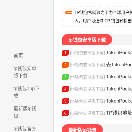
TP钱包官网致力于为全球用户
入。用户可通过 TP 钱包轻松
tp钱包安卓版下载
TokenPocke
1
[tp钱包安卓版下载]
首页
去TokenPocke
2
[tp钱包安卓版下载]
tp钱包安卓
版下载
TokenPock
3
[tp钱包安卓版下载]
tp钱包app下
TokenPocke
4
[tp钱包安卓版下载]
载
TokenPock
5
[tp钱包安卓版下载]
最新版tp钱
TP钱包地址在
6
[tp钱包安卓版下载]
包
tp钱包官方
最新版tp钱包