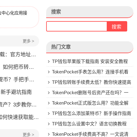
搜索
去中心化应用接
更多 >
热门文章
：官方地址与安装避坑指南
TP钱包苹果版下载指南 安装安全教程
币转到交易所或地址
TokenPocket手表怎么用？连接手机看
手把手教你安全赎回
行情教程
TP钱包转账手续费太低？教你快速提高
：新手避坑指南
Gas费
TokenPocket删账号后资产还在吗？一
文讲清楚
TokenPocket正式版怎么用？功能全解
教你轻松导入代币和NFT
析与安全使用指南
TP钱包怎么添加莱特币？新手操作指南
如何快速获取能量？
TP钱包怎么设置中文？语言切换教程
TokenPocket手续费高不高？一文说清
更多 >