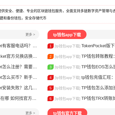
提供安全、便捷、专业的区块链钱包服务，全面支持多链数字资产管理与
创建和备份钱包，安全存储代币
更多 >
tp钱包app下载
t有客服电话吗？官方联系方式详解
TokenPocket版下载
1
[tp钱包app下载]
t官方兑换店换币，这几个坑别再踩了
TP钱包转账教程：如何把
2
[tp钱包app下载]
et怎么注册？需要实名认证吗？
TP钱包EOS怎么提币？
3
[tp钱包app下载]
t怎么买币？新手交易全流程详解
tp钱包充值汇旺
4
[tp钱包app下载]
et安装失败？这几点最常见
TP钱包怎么添加资产？3步
5
[tp钱包app下载]
哪 如何找官方下载入口
TP钱包TRX转账
6
[tp钱包app下载]
更多 >
tp钱包官方下载