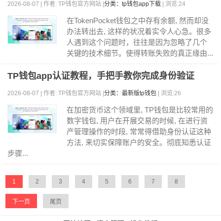
2026-08-07 | 作者: TP钱包官方网站 |
分类：tp钱包app下载
| 浏览:24
在TokenPocket钱包之中存有余额, 然而却没
办法转出去, 这样的状况着实令人心急。很多
人遇到这个问题时，往往是因为忽略了几个
关键的技术细节。使得转账失败的真正缘由...
TP钱包app认证教程，手把手教你完成身份验证
2026-08-07 | 作者: TP钱包官方网站 |
分类：最新版tp钱包
| 浏览:26
在加密货币这个领域里, TP钱包是比较常用的
数字钱包, 用户在开展交易的时候, 在进行资
产管理操作的时段, 常常得借助身份认证这种
方法, 来切实保障账户的安全。彻底知悉认证
步骤...
1
2
3
4
5
6
7
8
下一页
尾页