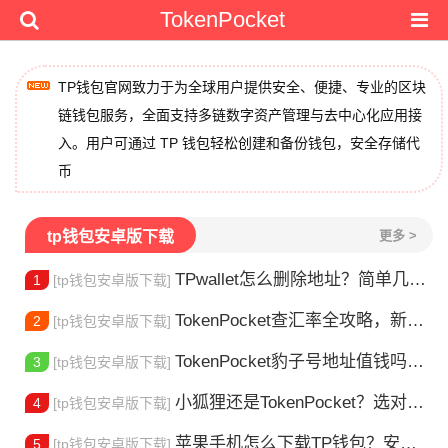
TokenPocket
TP钱包官网致力于为全球用户提供安全、便捷、专业的区块
链钱包服务，全面支持多链数字资产管理与去中心化应用接
入。用户可通过 TP 钱包轻松创建和备份钱包，安全存储代
币
tp钱包安卓版下载
更多 >
TPwallet怎么删除地址？简单几步教你移除多余钱包
1
[tp钱包安卓版下载]
TokenPocket查汇率全攻略，新手一看就会
2
[tp钱包安卓版下载]
TokenPocket豹子号地址值钱吗？新手看完这篇就懂了
3
[tp钱包安卓版下载]
小狐狸还是TokenPocket？选对钱包很重要
4
[tp钱包安卓版下载]
苹果手机怎么下载TP钱包？安装教程来了
5
[tp钱包安卓版下载]