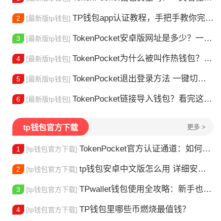
TP钱包app认证教程，手把手教你完成身份验证
2
[最新版tp钱包]
TokenPocket安卓版网址是多少？一文教你安全下载
3
[最新版tp钱包]
TokenPocket为什么被叫作热钱包？一文讲清楚
4
[最新版tp钱包]
TokenPocket退出登录方法 一键切换账号超简单
5
[最新版tp钱包]
TokenPocket链接导入钱包？看完这篇就懂了
6
[最新版tp钱包]
tp钱包官方下载
更多 >
TokenPocket官方认证通道：如何找到真正的官方渠道
1
[tp钱包官方下载]
tp钱包安卓中文版怎么用 详细安装教程
2
[tp钱包官方下载]
TPwallet钱包使用全攻略：新手也能快速上手掌握
3
[tp钱包官方下载]
TP钱包里哪些币燃烧最值钱？
4
[tp钱包官方下载]