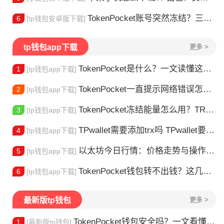
TokenPocket账号突然冻结？三步教你快速解冻
6
[tp钱包安卓版下载]
tp钱包app下载
更多 >
TokenPocket是什么？一文读懂这款热门多链钱包
1
[tp钱包app下载]
TokenPocket一直提示网络错误怎么办？这几个方法帮你快速解决
2
[tp钱包app下载]
TokenPocket冻结能量怎么用？TRX冻结获取能量详解
3
[tp钱包app下载]
TPwallet需要添加trx吗 TPwallet要不要充TRX？一文说清
4
[tp钱包app下载]
以太坊今日行情：价格走势与操作建议
5
[tp钱包app下载]
TokenPocket钱包转不出钱？这几种情况你可能遇到过
6
[tp钱包app下载]
最新版tp钱包
更多 >
TokenPocket钱包安全吗？一文看懂真实风险
1
[最新版tp钱包]