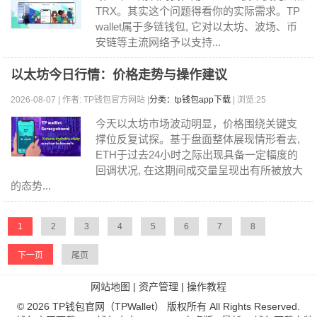
TRX。其实这个问题得看你的实际需求。TP
wallet属于多链钱包, 它对以太坊、波场、币
安链等主流网络予以支持...
以太坊今日行情：价格走势与操作建议
2026-08-07 | 作者: TP钱包官方网站 |
分类：tp钱包app下载
| 浏览:25
今天以太坊市场波动明显，价格围绕关键支
撑位反复试探。基于盘面整体展现情形看去,
ETH于过去24小时之际出现具备一定幅度的
回调状况, 在这期间成交量呈现出有所被放大
的态势...
1
2
3
4
5
6
7
8
下一页
尾页
网站地图
|
资产管理
|
操作教程
© 2026 TP钱包官网（TPWallet） 版权所有 All Rights Reserved.