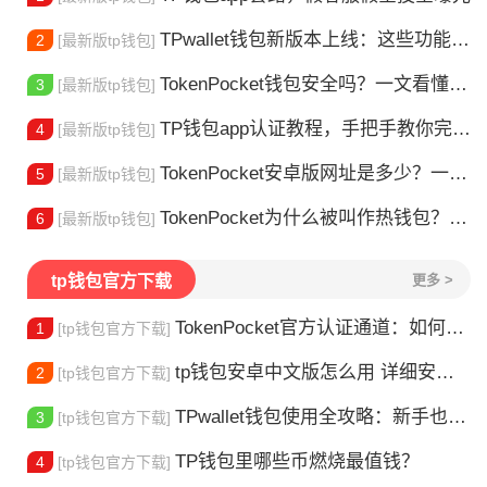
TPwallet钱包新版本上线：这些功能升级值得体验
2
[最新版tp钱包]
TokenPocket钱包安全吗？一文看懂真实风险
3
[最新版tp钱包]
TP钱包app认证教程，手把手教你完成身份验证
4
[最新版tp钱包]
TokenPocket安卓版网址是多少？一文教你安全下载
5
[最新版tp钱包]
TokenPocket为什么被叫作热钱包？一文讲清楚
6
[最新版tp钱包]
tp钱包官方下载
更多 >
TokenPocket官方认证通道：如何找到真正的官方渠道
1
[tp钱包官方下载]
tp钱包安卓中文版怎么用 详细安装教程
2
[tp钱包官方下载]
TPwallet钱包使用全攻略：新手也能快速上手掌握
3
[tp钱包官方下载]
TP钱包里哪些币燃烧最值钱？
4
[tp钱包官方下载]