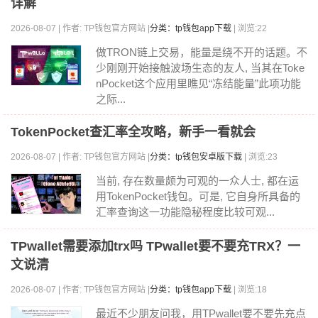
详解
2026-08-07 | 作者: TP钱包官方网站 |
分类：tp钱包app下载
| 浏览:22
做TRON链上交易，能量是绕不开的话题。不
少刚刚开始接触波场生态的友人, 当其在Toke
nPocket这个应用里瞧见“冻结能量”此项功能
之际...
TokenPocket查汇率全攻略，新手一看就会
2026-08-07 | 作者: TP钱包官方网站 |
分类：tp钱包安卓版下载
| 浏览:23
当前, 存在数量颇为可观的一众人士, 都在运
用TokenPocket钱包。可是, 它自身所具备的
汇率查询这一功能隐秘程度比较可观...
TPwallet需要添加trx吗 TPwallet要不要充TRX？一
文说清
2026-08-07 | 作者: TP钱包官方网站 |
分类：tp钱包app下载
| 浏览:18
最近不少朋友问我，用TPwallet要不要先充点