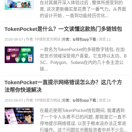
在对其展开深入体验过后 , 整体所感受到的
是, 这次更新确实是花费了一番气力。从界面
的设计开始 , 一直到功能经历优化...
TokenPocket是什么？一文读懂这款热门多链钱包
2026-08-07 | 作者: TP钱包官方网站 |
分类：tp钱包app下载
| 浏览:11
一款名为TokenPocket的多链数字钱包, 在加
密货币领域深受用户喜爱。它支持以太坊、B
SC、Polygon、Solana在内的几十条主流公
链...
TokenPocket一直提示网络错误怎么办？这几个方
法帮你快速解决
2026-08-07 | 作者: TP钱包官方网站 |
分类：tp钱包app下载
| 浏览:14
在最近使用TokenPocket钱包期间, 我遭遇到
了一个令人头疼不已的问题, 那就是它一直不
停地提示网络错误, 以至于根本没办法正常进
行操作。这个问题在币圈投资者中并不少见...