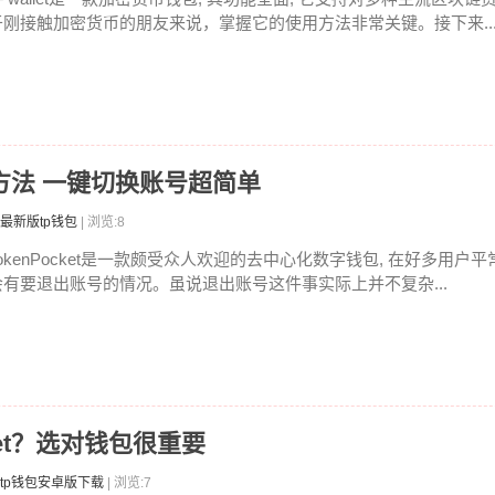
于刚接触加密货币的朋友来说，掌握它的使用方法非常关键。接下来..
登录方法 一键切换账号超简单
最新版tp钱包
| 浏览:8
TokenPocket是一款颇受众人欢迎的去中心化数字钱包, 在好多用户平
会有要退出账号的情况。虽说退出账号这件事实际上并不复杂...
ket？选对钱包很重要
tp钱包安卓版下载
| 浏览:7