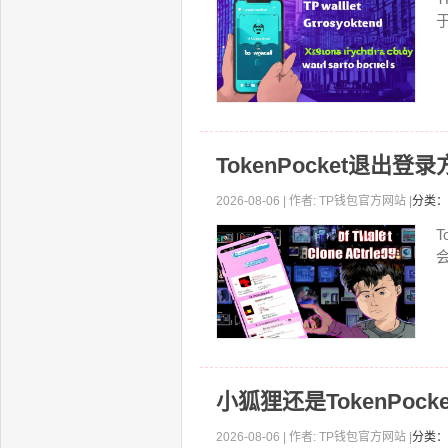
TokenPocket退出
2026-08-06 | 作者: TP钱包官方网站 |
分类：
小狐狸还是TokenPoc
2026-08-06 | 作者: TP钱包官方网站 |
分类：