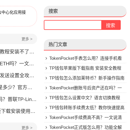
搜索
去中心化应用接
更多 >
热门文章
装不了怎么办？手把手教你解决
TokenPocket手表怎么用？连接手机看
TH吗？一文说清购买方式
行情教程
TP钱包苹果版下载指南 安装安全教程
略：快速添加常用联系人并安全转账
TP钱包怎么添加莱特币？新手操作指南
官方联系方式全解析
TokenPocket删账号后资产还在吗？一
文讲清楚
TP钱包怎么设置中文？语言切换教程
P-Link公司背景介绍
TP钱包转账手续费太低？教你快速提高
下载安装使用全攻略
Gas费
TokenPocket手续费高不高？一文说清
楚
TokenPocket正式版怎么用？功能全解
更多 >