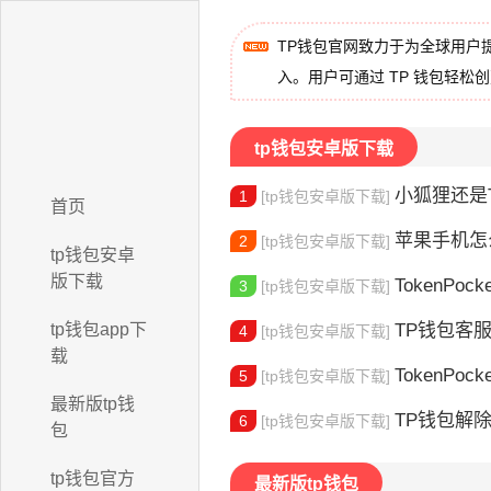
TP钱包官网致力于为全球用户
入。用户可通过 TP 钱包轻松
tp钱包安卓版下载
小狐狸还是Toke
1
[tp钱包安卓版下载]
首页
苹果手机怎么下载
2
[tp钱包安卓版下载]
tp钱包安卓
版下载
TokenPocke
3
[tp钱包安卓版下载]
tp钱包app下
TP钱包客服电话查询：
4
[tp钱包安卓版下载]
载
TokenPock
5
[tp钱包安卓版下载]
最新版tp钱
TP钱包解除手机
6
[tp钱包安卓版下载]
包
tp钱包官方
最新版tp钱包