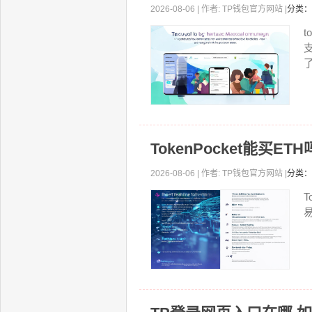
2026-08-06 | 作者: TP钱包官方网站 |
分类：
t
了
TokenPocket能买
2026-08-06 | 作者: TP钱包官方网站 |
分类：