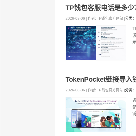
TP钱包客服电话是多
2026-08-06 | 作者: TP钱包官方网站 |
分类：
示
TokenPocket链接
2026-08-06 | 作者: TP钱包官方网站 |
分类：
链