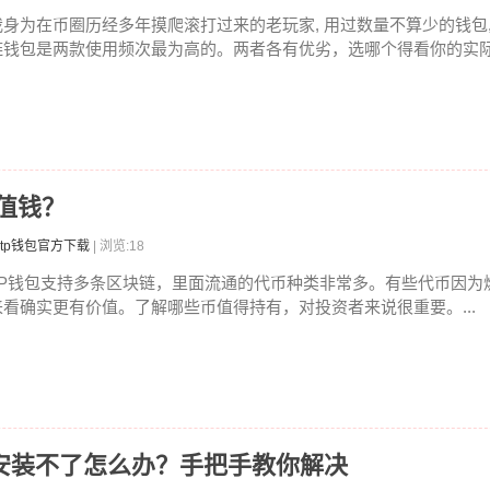
我身为在币圈历经多年摸爬滚打过来的老玩家, 用过数量不算少的钱包,
链钱包是两款使用频次最为高的。两者各有优劣，选哪个得看你的实际需
值钱？
tp钱包官方下载
| 浏览:18
TP钱包支持多条区块链，里面流通的代币种类非常多。有些代币因为
来看确实更有价值。了解哪些币值得持有，对投资者来说很重要。...
载教程安装不了怎么办？手把手教你解决