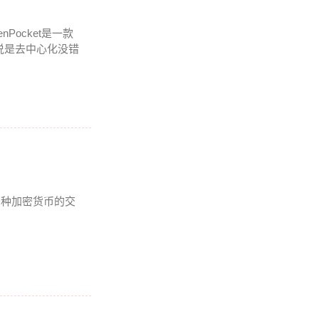
nPocket是一款
说是去中心化没错
及多种加密货币的交