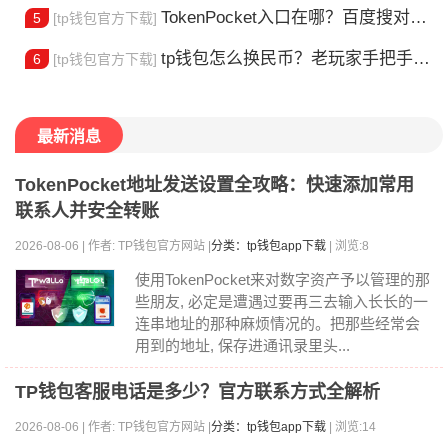
TokenPocket入口在哪？百度搜对地方防钓鱼
5
[tp钱包官方下载]
tp钱包怎么换民币？老玩家手把手教你安全提现
6
[tp钱包官方下载]
最新消息
TokenPocket地址发送设置全攻略：快速添加常用
联系人并安全转账
2026-08-06 | 作者: TP钱包官方网站 |
分类：tp钱包app下载
| 浏览:8
使用TokenPocket来对数字资产予以管理的那
些朋友, 必定是遭遇过要再三去输入长长的一
连串地址的那种麻烦情况的。把那些经常会
用到的地址, 保存进通讯录里头...
TP钱包客服电话是多少？官方联系方式全解析
2026-08-06 | 作者: TP钱包官方网站 |
分类：tp钱包app下载
| 浏览:14