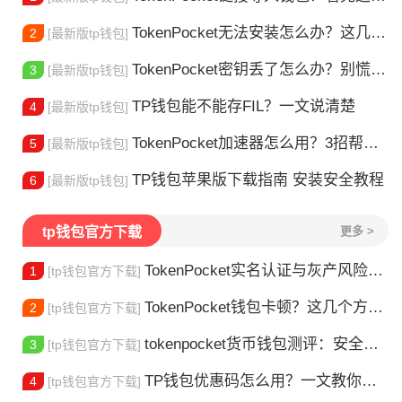
TokenPocket无法安装怎么办？这几个方法帮你解决
2
[最新版tp钱包]
TokenPocket密钥丢了怎么办？别慌，这样做还能找回
3
[最新版tp钱包]
TP钱包能不能存FIL？一文说清楚
4
[最新版tp钱包]
TokenPocket加速器怎么用？3招帮你快速解决交易卡顿问题
5
[最新版tp钱包]
TP钱包苹果版下载指南 安装安全教程
6
[最新版tp钱包]
tp钱包官方下载
更多 >
TokenPocket实名认证与灰产风险全解析
1
[tp钱包官方下载]
TokenPocket钱包卡顿？这几个方法帮你找回流畅体验
2
[tp钱包官方下载]
tokenpocket货币钱包测评：安全易用全攻略
3
[tp钱包官方下载]
TP钱包优惠码怎么用？一文教你省钱攻略
4
[tp钱包官方下载]