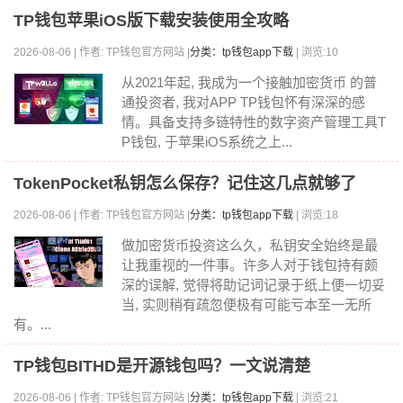
TP钱包苹果iOS版下载安装使用全攻略
2026-08-06 | 作者: TP钱包官方网站 |
分类：tp钱包app下载
| 浏览:10
从2021年起, 我成为一个接触加密货币 的普
通投资者, 我对APP TP钱包怀有深深的感
情。具备支持多链特性的数字资产管理工具T
P钱包, 于苹果iOS系统之上...
TokenPocket私钥怎么保存？记住这几点就够了
2026-08-06 | 作者: TP钱包官方网站 |
分类：tp钱包app下载
| 浏览:18
做加密货币投资这么久，私钥安全始终是最
让我重视的一件事。许多人对于钱包持有颇
深的误解, 觉得将助记词记录于纸上便一切妥
当, 实则稍有疏忽便极有可能亏本至一无所
有。...
TP钱包BITHD是开源钱包吗？一文说清楚
2026-08-06 | 作者: TP钱包官方网站 |
分类：tp钱包app下载
| 浏览:21