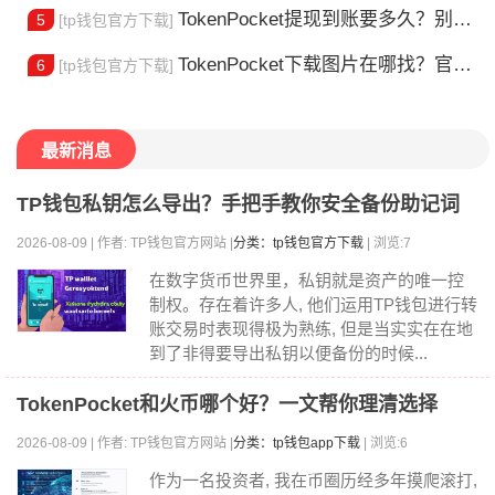
TokenPocket提现到账要多久？别把钱包当银行，看完这篇就懂了
5
[tp钱包官方下载]
TokenPocket下载图片在哪找？官方渠道最靠谱
6
[tp钱包官方下载]
最新消息
TP钱包私钥怎么导出？手把手教你安全备份助记词
2026-08-09 | 作者: TP钱包官方网站 |
分类：tp钱包官方下载
| 浏览:7
在数字货币世界里，私钥就是资产的唯一控
制权。存在着许多人, 他们运用TP钱包进行转
账交易时表现得极为熟练, 但是当实实在在地
到了非得要导出私钥以便备份的时候...
TokenPocket和火币哪个好？一文帮你理清选择
2026-08-09 | 作者: TP钱包官方网站 |
分类：tp钱包app下载
| 浏览:6
作为一名投资者, 我在币圈历经多年摸爬滚打,