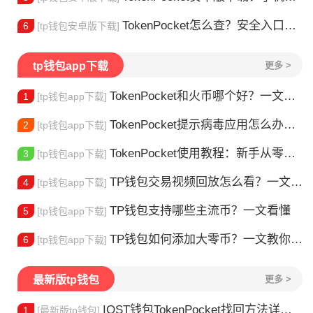
TokenPocket怎么查？安全入口查询指南
6
[tp钱包安卓版下载]
tp钱包app下载
更多 >
TokenPocket和火币哪个好？一文帮你理清选择
1
[tp钱包app下载]
TokenPocket提示病毒应用怎么办？原因全解析
2
[tp钱包app下载]
TokenPocket使用教程：新手从零学会钱包操作
3
[tp钱包app下载]
TP钱包交易视频回放怎么看？一文教你轻松找回
4
[tp钱包app下载]
TP钱包支持哪些主流币？一文看懂
5
[tp钱包app下载]
TP钱包如何添加大零币？一文教你轻松操作
6
[tp钱包app下载]
最新版tp钱包
更多 >
IOST钱包TokenPocket找回方法详解 - 助您安全恢复数字资产
1
[最新版tp钱包]