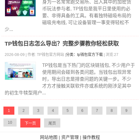
身为一名常常跑交易所、出入其中的加密货
币玩法参与者, TP钱包是我平日里使用的必
要、非得具备的工具。有着独特磁吸布局的
磁吸充电线, 可让设备管理一事变得轻松不
少...
TP钱包日志怎么导出？完整步骤教你轻松获取
2026-08-09 | 作者: TP钱包官方网站 |
分类：tp钱包官方下载
| 浏览:27
TP钱包是当下热门的区块链钱包, 不少用户于
使用期间会碰到各类问题。当钱包出现异常
时，导出日志是排查问题的关键一步。不少
才方才接触关联软件亦或系统的刚涉足其中
的初生牛犊型用户...
1
2
3
4
5
6
7
8
9
10
下一页
尾页
网站地图
|
资产管理
|
操作教程