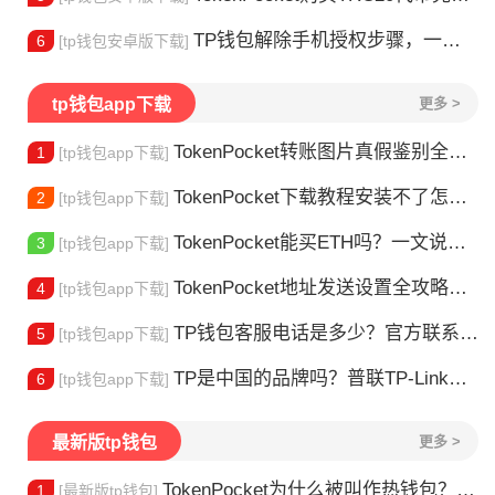
TP钱包解除手机授权步骤，一键取消设备绑定
6
[tp钱包安卓版下载]
tp钱包app下载
更多 >
TokenPocket转账图片真假鉴别全攻略
1
[tp钱包app下载]
TokenPocket下载教程安装不了怎么办？手把手教你解决
2
[tp钱包app下载]
TokenPocket能买ETH吗？一文说清购买方式
3
[tp钱包app下载]
TokenPocket地址发送设置全攻略：快速添加常用联系人并安全转账
4
[tp钱包app下载]
TP钱包客服电话是多少？官方联系方式全解析
5
[tp钱包app下载]
TP是中国的品牌吗？普联TP-Link公司背景介绍
6
[tp钱包app下载]
最新版tp钱包
更多 >
TokenPocket为什么被叫作热钱包？一文讲清楚
1
[最新版tp钱包]