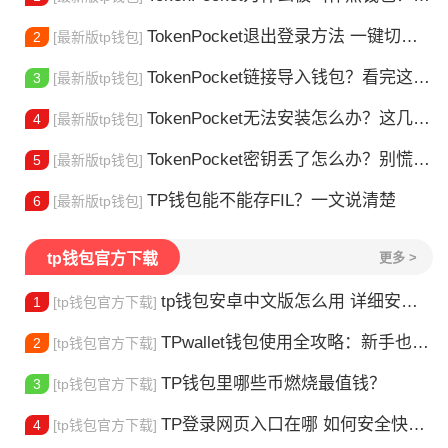
TokenPocket退出登录方法 一键切换账号超简单
2
[最新版tp钱包]
TokenPocket链接导入钱包？看完这篇就懂了
3
[最新版tp钱包]
TokenPocket无法安装怎么办？这几个方法帮你解决
4
[最新版tp钱包]
TokenPocket密钥丢了怎么办？别慌，这样做还能找回
5
[最新版tp钱包]
TP钱包能不能存FIL？一文说清楚
6
[最新版tp钱包]
tp钱包官方下载
更多 >
tp钱包安卓中文版怎么用 详细安装教程
1
[tp钱包官方下载]
TPwallet钱包使用全攻略：新手也能快速上手掌握
2
[tp钱包官方下载]
TP钱包里哪些币燃烧最值钱？
3
[tp钱包官方下载]
TP登录网页入口在哪 如何安全快速登陆平台
4
[tp钱包官方下载]