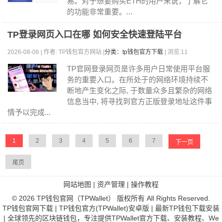
易。对于想要购买ETH的用户来说，了解它
的功能非常重要。...
TP登录网页入口在哪 如何安全快速登陆平台
2026-08-06 | 作者: TP钱包官方网站 |
分类：tp钱包官方下载
| 浏览:11
TP官网登录网页是许多用户日常使用平台服
务的重要入口。在所处于的网络环境持续不
断地产生变化之际, 于数量众多且繁杂的网络
信息当中, 将寻找到官方正版登录地址这件事
情予以完成...
1
2
3
4
5
6
7
下一页
尾页
网站地图
|
资产管理
|
操作教程
© 2026 TP钱包官网（TPWallet） 版权所有 All Rights Reserved.
TP钱包官网下载 | TP钱包官方(TPWallet)安卓版 | 最新TP钱包下载安装
| 全球领先的区块链钱包，专注提供TPWallet官方下载、安装教程、We