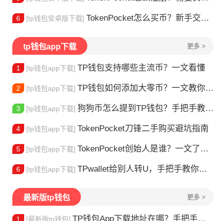
TokenPocket怎么买币？新手交易全流程详解
6
[tp钱包安卓版下载]
tp钱包app下载
更多 >
TP钱包支持哪些主流币？一文看懂
1
[tp钱包app下载]
TP钱包如何添加大零币？一文教你轻松操作
2
[tp钱包app下载]
狗狗币怎么提到TP钱包？手把手教你安全转入
3
[tp钱包app下载]
TokenPocket刀锋二手购买避坑指南
4
[tp钱包app下载]
TokenPocket创始人是谁？一文了解李旭的加密钱包之路
5
[tp钱包app下载]
TPwallet给别人转U，手把手教你安全转账
6
[tp钱包app下载]
最新版tp钱包
更多 >
TP钱包App下载地址在哪？手把手教你安全下载
1
[最新版tp钱包]