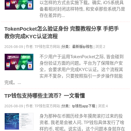
以怎样的方式去实施下载。确实, iOS系统具
备着相对封闭这样特性, 和安卓那些系统乃是
存在差异的...
TokenPocket怎么验证身份 完整教程分享 手把手
教你完成KYC认证流程
2026-08-09 | 作者: TP钱包官方网站 |
分类：最新版tp钱包
| 浏览:2
不少用户于运用TokenPocket之际, 皆会碰到
身份验证方面的问题。平台为了保障账户安
全，会要求用户完成KYC认证。这个流程其
实并不复杂，只要按照指引一步步操作就能
完成。...
TP钱包支持哪些主流币？一文看懂
2026-08-09 | 作者: TP钱包官方网站 |
分类：tp钱包app下载
| 浏览:4
身为那种在币圈历经多年摸爬滚打过来的投
资者, 我老是会被人问, TP钱包具体发行了啥
样的币, 呢呢。说实话，这个问题本身就存在