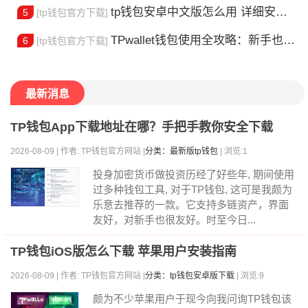
tp钱包安卓中文版怎么用 详细安装教程
5
[tp钱包官方下载]
TPwallet钱包使用全攻略：新手也能快速上手掌握
6
[tp钱包官方下载]
最新消息
TP钱包App下载地址在哪？手把手教你安全下载
2026-08-09 | 作者: TP钱包官方网站 |
分类：最新版tp钱包
| 浏览:1
投身加密货币做投资历经了好些年, 期间使用
过多种钱包工具, 对于TP钱包, 这可是我颇为
乐意去推荐的一款。它支持多链资产，界面
友好，对新手也很友好。时至今日...
TP钱包iOS版怎么下载 苹果用户安装指南
2026-08-09 | 作者: TP钱包官方网站 |
分类：tp钱包安卓版下载
| 浏览:9
颇为不少苹果用户于现今向我问询TP钱包该