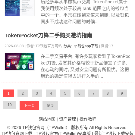
历经多年从事虚拟币交易, TokenPocket属于
我使用频次处于较高 rank 范围之内的钱包当
中的一个。平常在碰到充值未到账, 以及钱包
同步不成功这种问题的时候...
TokenPocket刀锋二手购买避坑指南
2026-08-08 | 作者: TP钱包官方网站 |
分类：tp钱包app下载
| 浏览:17
在二手交易平台, 有许多玩家看到了TokenPoc
ket刀锋, 发觉其价格相较于新品便宜了许多,
在心动的同时, 又对安全问题有所担忧。这把
钥匙的确是值得去进行入手的...
1
2
3
4
5
6
7
8
9
10
下一页
尾页
网站地图
|
资产管理
|
操作教程
© 2026 TP钱包官网（TPWallet） 版权所有 All Rights Reserved.
TP钱包官网下载 | TP钱包官方(TPWallet)安卓版 | 最新TP钱包下载安装