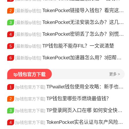
TokenPocket链接导入钱包？看完这篇就懂了
2
[最新版tp钱包]
TokenPocket无法安装怎么办？这几个方法帮你解决
3
[最新版tp钱包]
TokenPocket密钥丢了怎么办？别慌，这样做还能找回
4
[最新版tp钱包]
TP钱包能不能存FIL？一文说清楚
5
[最新版tp钱包]
TokenPocket加速器怎么用？3招帮你快速解决交易卡顿问题
6
[最新版tp钱包]
tp钱包官方下载
更多 >
TPwallet钱包使用全攻略：新手也能快速上手掌握
1
[tp钱包官方下载]
TP钱包里哪些币燃烧最值钱？
2
[tp钱包官方下载]
TP登录网页入口在哪 如何安全快速登陆平台
3
[tp钱包官方下载]
TokenPocket实名认证与灰产风险全解析
4
[tp钱包官方下载]