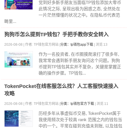
觉到好多新手朋友当面临TP钱包添加大零币
此情况之际, 呈现出极为困惑之态, 全然处在
一片茫然懵懂的状况之中。在隐私币代表范
畴里...
狗狗币怎么提到TP钱包？手把手教你安全转入
2026-08-08 | 作者: TP钱包官方网站 |
分类：tp钱包app下载
| 浏览:13
作为一名投资者, 在币圈摸爬滚打了很多年,
我常常会遇到新手朋友询问这个问题。狗狗
币提到TP钱包其实并不复杂，关键是掌握正
确的操作步骤。TP钱包...
TokenPocket在线客服怎么找？人工客服快速接入
攻略
2026-08-08 | 作者: TP钱包官方网站 |
分类：tp钱包官方下载
| 浏览:11
历经多年从事虚拟币交易, TokenPocket属于
我使用频次处于较高 rank 范围之内的钱包当
中的一个。平常在碰到充值未到账, 以及钱包