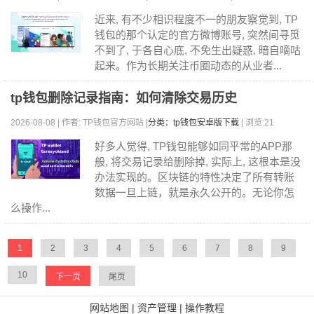
近来, 有不少相识程度不一的朋友察觉到, TP
钱包的那个认定的官方微博账号, 突然间寻觅
不到了, 于各自心底, 不免生出疑惑, 暗自嘀咕
起来。作为长期关注币圈动态的从业者...
tp钱包删除记录指南：如何清除交易历史
2026-08-08 | 作者: TP钱包官方网站 |
分类：tp钱包安卓版下载
| 浏览:21
好多人觉得, TP钱包能够如同平常的APP那
般, 将交易记录给删除掉, 实际上, 这根本是没
办法实现的。区块链的特性决定了所有转账
数据一旦上链，就是永久公开的。无论你怎
么操作...
1
2
3
4
5
6
7
8
9
10
下一页
尾页
网站地图
|
资产管理
|
操作教程