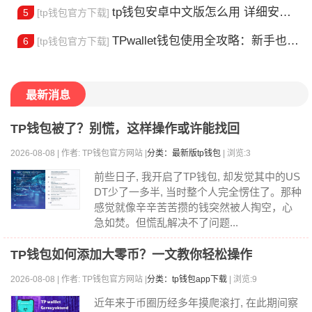
tp钱包安卓中文版怎么用 详细安装教程
5
[tp钱包官方下载]
TPwallet钱包使用全攻略：新手也能快速上手掌握
6
[tp钱包官方下载]
最新消息
TP钱包被了？别慌，这样操作或许能找回
2026-08-08 | 作者: TP钱包官方网站 |
分类：最新版tp钱包
| 浏览:3
前些日子, 我开启了TP钱包, 却发觉其中的US
DT少了一多半, 当时整个人完全愣住了。那种
感觉就像辛辛苦苦攒的钱突然被人掏空，心
急如焚。但慌乱解决不了问题...
TP钱包如何添加大零币？一文教你轻松操作
2026-08-08 | 作者: TP钱包官方网站 |
分类：tp钱包app下载
| 浏览:9
近年来于币圈历经多年摸爬滚打, 在此期间察