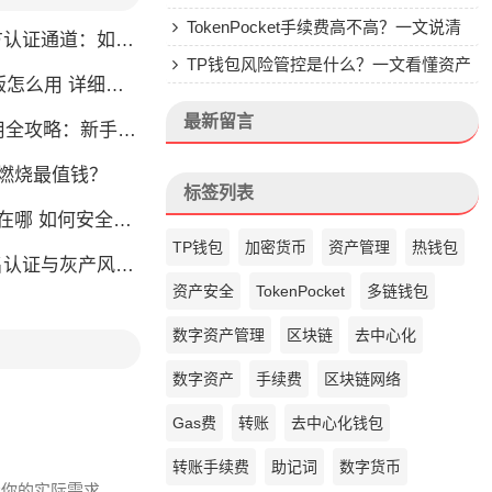
钱包的来头
TokenPocket手续费高不高？一文说清
通道：如何找到真正的官方渠道
楚
TP钱包风险管控是什么？一文看懂资产
么用 详细安装教程
安全核心
最新留言
略：新手也能快速上手掌握
币燃烧最值钱？
标签列表
如何安全快速登陆平台
TP钱包
加密货币
资产管理
热钱包
名认证与灰产风险全解析
资产安全
TokenPocket
多链钱包
数字资产管理
区块链
去中心化
数字资产
手续费
区块链网络
Gas费
转账
去中心化钱包
转账手续费
助记词
数字货币
得看你的实际需求。