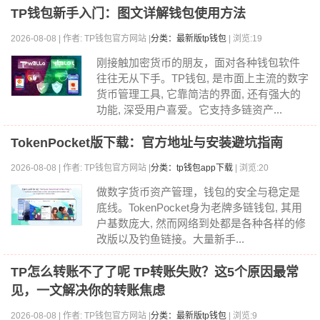
TP钱包新手入门：图文详解钱包使用方法
2026-08-08 | 作者: TP钱包官方网站 |
分类：最新版tp钱包
| 浏览:19
刚接触加密货币的朋友，面对各种钱包软件
往往无从下手。TP钱包, 是市面上主流的数字
货币管理工具, 它靠简洁的界面, 还有强大的
功能, 深受用户喜爱。它支持多链资产...
TokenPocket版下载：官方地址与安装避坑指南
2026-08-08 | 作者: TP钱包官方网站 |
分类：tp钱包app下载
| 浏览:20
做数字货币资产管理，钱包的安全与稳定是
底线。TokenPocket身为老牌多链钱包, 其用
户基数庞大, 然而网络到处都是各种各样的修
改版以及钓鱼链接。大量新手...
TP怎么转账不了了呢 TP转账失败？这5个原因最常
见，一文解决你的转账焦虑
2026-08-08 | 作者: TP钱包官方网站 |
分类：最新版tp钱包
| 浏览:9