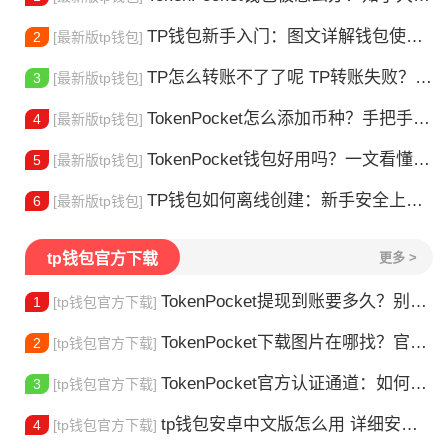
TP钱包新手入门：图文详解钱包使用方法
2
[最新版tp钱包]
TP怎么转账不了了呢 TP转账失败？这5个原因最常见，一文解决你的转账焦虑
3
[最新版tp钱包]
TokenPocket怎么添加币种？手把手教你自定义代币
4
[最新版tp钱包]
TokenPocket钱包好用吗？一文看懂核心功能特点
5
[最新版tp钱包]
TP钱包如何离线创建：新手安全上链指南
6
[最新版tp钱包]
tp钱包官方下载
更多 >
TokenPocket提现到账要多久？别把钱包当银行，看完这篇就懂了
1
[tp钱包官方下载]
TokenPocket下载图片在哪找？官方渠道最靠谱
2
[tp钱包官方下载]
TokenPocket官方认证通道：如何找到真正的官方渠道
3
[tp钱包官方下载]
tp钱包安卓中文版怎么用 详细安装教程
4
[tp钱包官方下载]