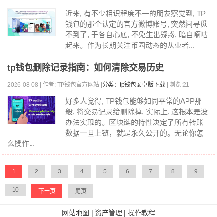
近来, 有不少相识程度不一的朋友察觉到, TP
钱包的那个认定的官方微博账号, 突然间寻觅
不到了, 于各自心底, 不免生出疑惑, 暗自嘀咕
起来。作为长期关注币圈动态的从业者...
tp钱包删除记录指南：如何清除交易历史
2026-08-08 | 作者: TP钱包官方网站 |
分类：tp钱包安卓版下载
| 浏览:21
好多人觉得, TP钱包能够如同平常的APP那
般, 将交易记录给删除掉, 实际上, 这根本是没
办法实现的。区块链的特性决定了所有转账
数据一旦上链，就是永久公开的。无论你怎
么操作...
1
2
3
4
5
6
7
8
9
10
下一页
尾页
网站地图
|
资产管理
|
操作教程