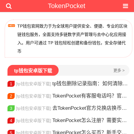
TokenPocket
TP钱包官网致力于为全球用户提供安全、便捷、专业的区块
链钱包服务，全面支持多链数字资产管理与去中心化应用接
入。用户可通过 TP 钱包轻松创建和备份钱包，安全存储代
币
tp钱包安卓版下载
更多 >
tp钱包删除记录指南：如何清除交易历史
1
[tp钱包安卓版下载]
TokenPocket有客服电话吗？官方联系方式详解
2
[tp钱包安卓版下载]
去TokenPocket官方兑换店换币，这几个坑别再踩了
3
[tp钱包安卓版下载]
TokenPocket怎么注册？需要实名认证吗？
4
[tp钱包安卓版下载]
TokenPocket怎么买币？新手交易全流程详解
5
[tp钱包安卓版下载]