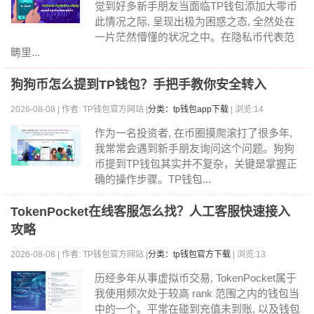
觉到好多新手朋友当面临TP钱包添加大零币
此情况之际, 呈现出极为困惑之态, 全然处在
一片茫然懵懂的状况之中。在隐私币代表范
畴里...
狗狗币怎么提到TP钱包？手把手教你安全转入
2026-08-08 | 作者: TP钱包官方网站 |
分类：tp钱包app下载
| 浏览:14
作为一名投资者, 在币圈摸爬滚打了很多年,
我常常会遇到新手朋友询问这个问题。狗狗
币提到TP钱包其实并不复杂，关键是掌握正
确的操作步骤。TP钱包...
TokenPocket在线客服怎么找？人工客服快速接入
攻略
2026-08-08 | 作者: TP钱包官方网站 |
分类：tp钱包官方下载
| 浏览:13
历经多年从事虚拟币交易, TokenPocket属于
我使用频次处于较高 rank 范围之内的钱包当
中的一个。平常在碰到充值未到账, 以及钱包