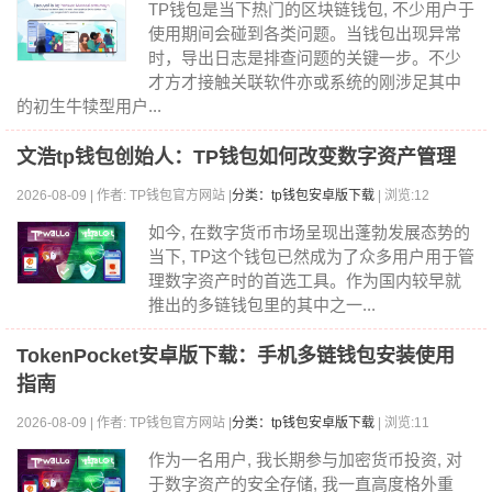
TP钱包是当下热门的区块链钱包, 不少用户于
使用期间会碰到各类问题。当钱包出现异常
时，导出日志是排查问题的关键一步。不少
才方才接触关联软件亦或系统的刚涉足其中
的初生牛犊型用户...
文浩tp钱包创始人：TP钱包如何改变数字资产管理
2026-08-09 | 作者: TP钱包官方网站 |
分类：tp钱包安卓版下载
| 浏览:12
如今, 在数字货币市场呈现出蓬勃发展态势的
当下, TP这个钱包已然成为了众多用户用于管
理数字资产时的首选工具。作为国内较早就
推出的多链钱包里的其中之一...
TokenPocket安卓版下载：手机多链钱包安装使用
指南
2026-08-09 | 作者: TP钱包官方网站 |
分类：tp钱包安卓版下载
| 浏览:11
作为一名用户, 我长期参与加密货币投资, 对
于数字资产的安全存储, 我一直高度格外重