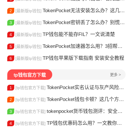
TokenPocket无法安装怎么办？这几个方法帮你解决
2
[最新版tp钱包]
TokenPocket密钥丢了怎么办？别慌，这样做还能找回
3
[最新版tp钱包]
TP钱包能不能存FIL？一文说清楚
4
[最新版tp钱包]
TokenPocket加速器怎么用？3招帮你快速解决交易卡顿问题
5
[最新版tp钱包]
TP钱包苹果版下载指南 安装安全教程
6
[最新版tp钱包]
tp钱包官方下载
更多 >
TokenPocket实名认证与灰产风险全解析
1
[tp钱包官方下载]
TokenPocket钱包卡顿？这几个方法帮你找回流畅体验
2
[tp钱包官方下载]
tokenpocket货币钱包测评：安全易用全攻略
3
[tp钱包官方下载]
TP钱包优惠码怎么用？一文教你省钱攻略
4
[tp钱包官方下载]