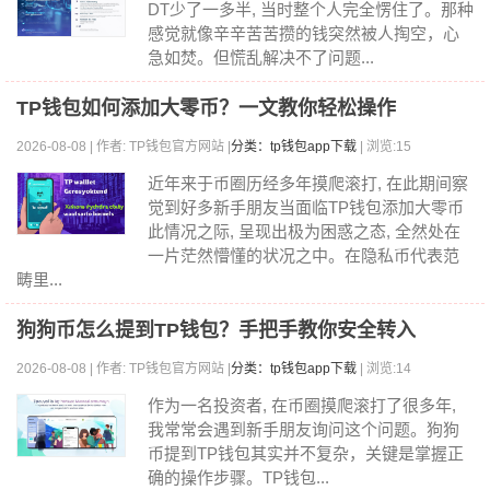
DT少了一多半, 当时整个人完全愣住了。那种
感觉就像辛辛苦苦攒的钱突然被人掏空，心
急如焚。但慌乱解决不了问题...
TP钱包如何添加大零币？一文教你轻松操作
2026-08-08 | 作者: TP钱包官方网站 |
分类：tp钱包app下载
| 浏览:15
近年来于币圈历经多年摸爬滚打, 在此期间察
觉到好多新手朋友当面临TP钱包添加大零币
此情况之际, 呈现出极为困惑之态, 全然处在
一片茫然懵懂的状况之中。在隐私币代表范
畴里...
狗狗币怎么提到TP钱包？手把手教你安全转入
2026-08-08 | 作者: TP钱包官方网站 |
分类：tp钱包app下载
| 浏览:14
作为一名投资者, 在币圈摸爬滚打了很多年,
我常常会遇到新手朋友询问这个问题。狗狗
币提到TP钱包其实并不复杂，关键是掌握正
确的操作步骤。TP钱包...