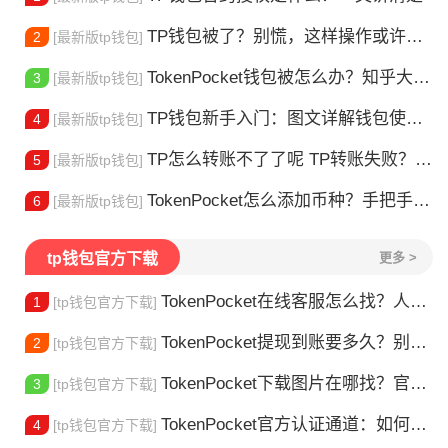
TP钱包被了？别慌，这样操作或许能找回
2
[最新版tp钱包]
TokenPocket钱包被怎么办？知乎大神防攻略
3
[最新版tp钱包]
TP钱包新手入门：图文详解钱包使用方法
4
[最新版tp钱包]
TP怎么转账不了了呢 TP转账失败？这5个原因最常见，一文解决你的转账焦虑
5
[最新版tp钱包]
TokenPocket怎么添加币种？手把手教你自定义代币
6
[最新版tp钱包]
tp钱包官方下载
更多 >
TokenPocket在线客服怎么找？人工客服快速接入攻略
1
[tp钱包官方下载]
TokenPocket提现到账要多久？别把钱包当银行，看完这篇就懂了
2
[tp钱包官方下载]
TokenPocket下载图片在哪找？官方渠道最靠谱
3
[tp钱包官方下载]
TokenPocket官方认证通道：如何找到真正的官方渠道
4
[tp钱包官方下载]