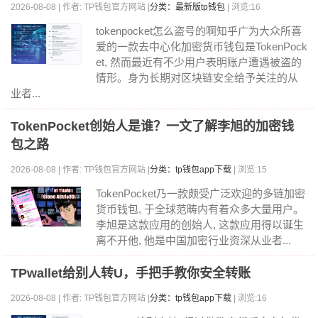
2026-08-08 | 作者: TP钱包官方网站 |
分类：最新版tp钱包
| 浏览:16
tokenpocket怎么盗号的啊知乎广为大众所喜
爱的一款去中心化加密货币钱包是TokenPock
et, 然而最近有不少用户表明账户遭遇被盗的
情形。身为长期对区块链安全给予关注的从
业者...
TokenPocket创始人是谁？一文了解李旭的加密钱
包之路
2026-08-08 | 作者: TP钱包官方网站 |
分类：tp钱包app下载
| 浏览:15
TokenPocket乃一款颇受广泛欢迎的多链加密
货币钱包, 于全球范畴内有着众多大量用户。
李旭是这款应用的创始人, 这款应用得以诞生
离不开他, 他是中国加密行业资深从业者...
TPwallet给别人转U，手把手教你安全转账
2026-08-08 | 作者: TP钱包官方网站 |
分类：tp钱包app下载
| 浏览:16