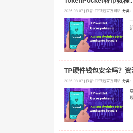
TokenPocket转币
2026-08-07 | 作者: TP钱包官方网站 |
分类：
一
TP硬件钱包安全吗？
2026-08-07 | 作者: TP钱包官方网站 |
分类：
现