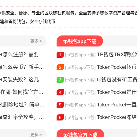
提供安全、便捷、专业的区块链钱包服务，全面支持多链数字资产管理与
创建和备份钱包，安全存储代币
更多 >
tp钱包app下载
et怎么注册？需要实名认证吗？
TP钱包TRX转账
1
[tp钱包app下载]
t怎么买币？新手交易全流程详解
TokenPocket转币教
2
[tp钱包app下载]
et安装失败？这几点最常见
tp钱包没有矿工费怎么办
3
[tp钱包app下载]
哪 如何找官方下载入口
TokenPocket是什么？
4
[tp钱包app下载]
删除地址？简单几步教你移除多余钱包
TokenPocket一直提示网络错误
5
[tp钱包app下载]
et查汇率全攻略，新手一看就会
TokenPocket冻结能量怎
6
[tp钱包app下载]
更多 >
tp钱包官方下载