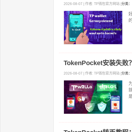
2026-08-07 | 作者: TP钱包官方网站 |
分类：
TokenPocket安装
2026-08-07 | 作者: TP钱包官方网站 |
分类：
为