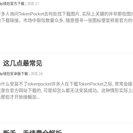
tp钱包官方下载
| 浏览:17
好多人询问TokenPocket去何处找下载图片, 实际上关键的并非那些图
的下载链接。市场中假包数量众多, 随意搜寻一张图标便宣称是官方的情
失败？这几点最常见
tp钱包安卓版下载
| 浏览:28
什么安装不了tokenpocket许多人在下载TokenPocket之际, 常常
就是在官方网站下载的, 可是却怎么都无法安装成功。这种情形实际
是那些才开始接触加...