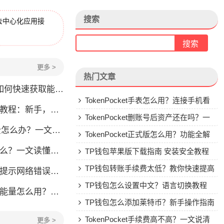
搜索
去中心化应用接
更多 >
热门文章
如何快速获取能量？
TokenPocket手表怎么用？连接手机看
程：新手，手续费全解析
行情教程
TokenPocket删账号后资产还在吗？一
？一文教你解决转账问题
文讲清楚
TokenPocket正式版怎么用？功能全解
一文读懂这款热门多链钱包
析与安全使用指南
TP钱包苹果版下载指南 安装安全教程
TP钱包转账手续费太低？教你快速提高
怎么办？这几个方法帮你快速解决
Gas费
TP钱包怎么设置中文？语言切换教程
么用？TRX冻结获取能量详解
TP钱包怎么添加莱特币？新手操作指南
TokenPocket手续费高不高？一文说清
更多 >