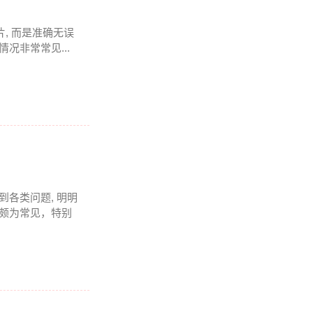
片, 而是准确无误
况非常常见...
会碰到各类问题, 明明
上颇为常见，特别