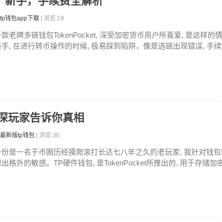
教程：新手，手续费全解析
tp钱包app下载
| 浏览:19
款老牌多链钱包TokenPocket, 深受加密货币用户所喜爱, 是这样的
新手, 在进行转币操作的时候, 极易踩到陷阱，像是选链出现错误, 手续费
资深玩家告诉你真相
最新版tp钱包
| 浏览:30
身份是一名于币圈历经摸爬滚打长达七八年之久的老玩家, 我针对钱包安
出格外的敏感。TP硬件钱包, 是TokenPocket所推出的, 用于存储加密