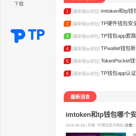
下载
imtoken和tp钱
1
[最新版tp钱包]
TP硬件钱包安全吗
2
[最新版tp钱包]
TP钱包app套路
3
[最新版tp钱包]
TPwallet钱包新版
4
[最新版tp钱包]
TokenPocket
5
[最新版tp钱包]
TP钱包app认证教程
6
[最新版tp钱包]
最新消息
imtoken和tp钱包
2026-08-08 | 作者: TP钱包官方网站 |
分类：