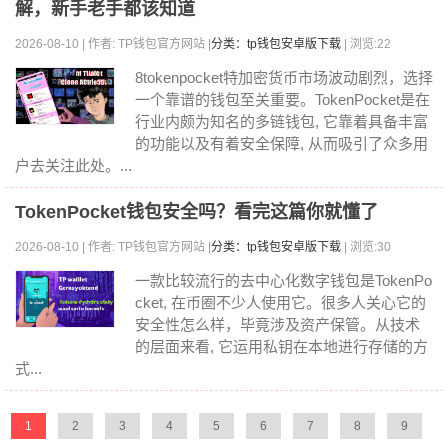
解，新手老手都该知道
2026-08-10 | 作者: TP钱包官方网站 |
分类：tp钱包安卓版下载
| 浏览:22
8tokenpocket特加密货币市场波动剧烈，选择
一个靠谱的钱包至关重要。TokenPocket是在
行业内颇为知名的多链钱包, 它靠着具备丰富
的功能以及有着安全保障, 从而吸引了众多用
户去关注此处。...
TokenPocket钱包安全吗？看完这篇你就懂了
2026-08-10 | 作者: TP钱包官方网站 |
分类：tp钱包安卓版下载
| 浏览:30
一款比较流行的去中心化数字钱包是TokenPo
cket, 在币圈不少人使用它。很多人关心它的
安全性怎么样，毕竟涉及资产保管。从技术
的层面来看, 它运用私钥在本地进行存储的方
式...
1
2
3
4
5
6
7
8
9