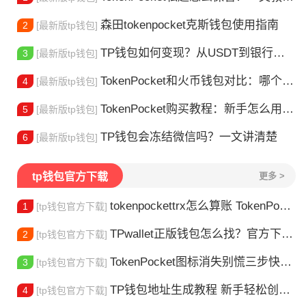
森田tokenpocket克斯钱包使用指南
2
[最新版tp钱包]
TP钱包如何变现？从USDT到银行卡的完整攻略
3
[最新版tp钱包]
TokenPocket和火币钱包对比：哪个更适合你？
4
[最新版tp钱包]
TokenPocket购买教程：新手怎么用TP钱包买币
5
[最新版tp钱包]
TP钱包会冻结微信吗？一文讲清楚
6
[最新版tp钱包]
tp钱包官方下载
更多 >
tokenpockettrx怎么算账 TokenPocket TRX钱包账单怎么算？查账全攻略
1
[tp钱包官方下载]
TPwallet正版钱包怎么找？官方下载渠道全解析
2
[tp钱包官方下载]
TokenPocket图标消失别慌三步快速找回你的钱包
3
[tp钱包官方下载]
TP钱包地址生成教程 新手轻松创建钱包
4
[tp钱包官方下载]