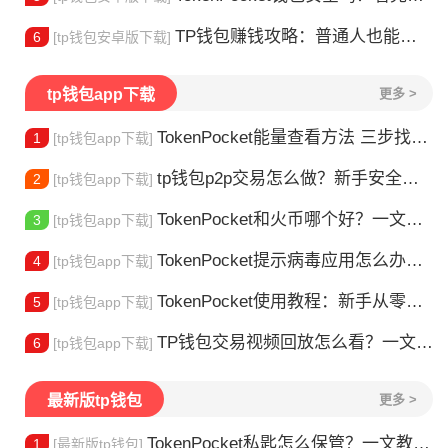
TP钱包赚钱攻略：普通人也能做的几种方式
6
[tp钱包安卓版下载]
tp钱包app下载
更多 >
TokenPocket能量查看方法 三步找到TRX能量余额
1
[tp钱包app下载]
tp钱包p2p交易怎么做？新手安全指南
2
[tp钱包app下载]
TokenPocket和火币哪个好？一文帮你理清选择
3
[tp钱包app下载]
TokenPocket提示病毒应用怎么办？原因全解析
4
[tp钱包app下载]
TokenPocket使用教程：新手从零学会钱包操作
5
[tp钱包app下载]
TP钱包交易视频回放怎么看？一文教你轻松找回
6
[tp钱包app下载]
最新版tp钱包
更多 >
TokenPocket私匙怎么保管？一文教你守住钱包资产
1
[最新版tp钱包]