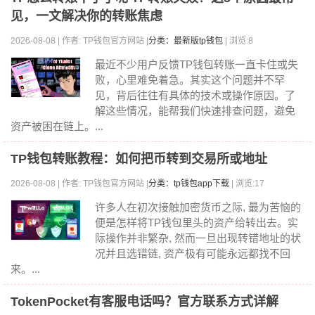
见，一文解决你的转账焦虑
2026-08-08 | 作者: TP钱包官方网站 |
分类：最新版tp钱包
| 浏览:8
最近不少用户反馈TP钱包转账一直卡住或失
败，心里难免着急。其实这个问题并不罕
见，背后往往有具体的技术或操作原因。了
解这些情况，能帮我们快速排查问题，避免
资产被困在链上。...
TP钱包转账教程：如何把币转到交易所或地址
2026-08-08 | 作者: TP钱包官方网站 |
分类：tp钱包app下载
| 浏览:17
许多人在初次接触加密货币之际, 最为苦恼的
便是怎样将TP钱包里头的资产给转出去。实
际操作并非繁杂, 然而一旦出现转错地址的状
况并且选错链, 资产极有可能永远都找不回
来。...
TokenPocket有客服电话吗？官方联系方式详解