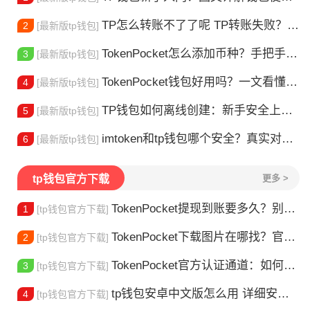
TP怎么转账不了了呢 TP转账失败？这5个原因最常见，一文解决你的转账焦虑
2
[最新版tp钱包]
TokenPocket怎么添加币种？手把手教你自定义代币
3
[最新版tp钱包]
TokenPocket钱包好用吗？一文看懂核心功能特点
4
[最新版tp钱包]
TP钱包如何离线创建：新手安全上链指南
5
[最新版tp钱包]
imtoken和tp钱包哪个安全？真实对比告诉你
6
[最新版tp钱包]
tp钱包官方下载
更多 >
TokenPocket提现到账要多久？别把钱包当银行，看完这篇就懂了
1
[tp钱包官方下载]
TokenPocket下载图片在哪找？官方渠道最靠谱
2
[tp钱包官方下载]
TokenPocket官方认证通道：如何找到真正的官方渠道
3
[tp钱包官方下载]
tp钱包安卓中文版怎么用 详细安装教程
4
[tp钱包官方下载]