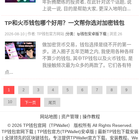
年折腾磨练的投资者, 在此针对这个话题, 说
上说一说, 目的是帮助大家, 更深入地明白...
TP和火币钱包哪个好用？一文帮你选对加密钱包
2026-08-10 | 作者: TP钱包官方网站 |
分类：tp钱包安卓版下载
| 浏览:26
做加密货币交易，钱包选择是绕不开的第一
步。进入圈子五年范畴之内, 我使用各种各样
不算少的钱包, 其中TP钱包以及火币钱包, 是
我接触频次最为众多的两款了。它们各有特
点...
1
2
3
4
5
6
7
8
9
10
下一页
尾页
网站地图
|
资产管理
|
操作教程
© 2026 TP钱包官网（TPWallet） 版权所有 All Rights Reserved.
TP钱包官网下载 | TP钱包官方(TPWallet)安卓版 | 最新TP钱包下载安装
| 全球领先的区块链钱包，专注提供TPWallet官方下载、安装教程、We