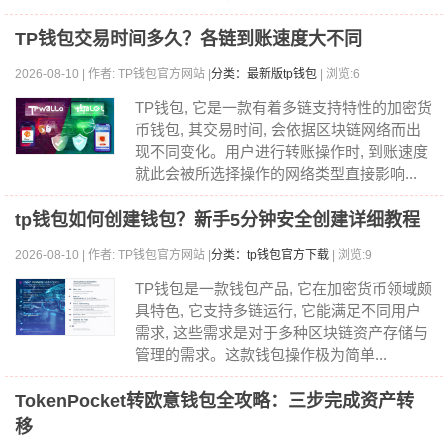
TP钱包交易时间多久？各链到账速度大不同
2026-08-10 | 作者: TP钱包官方网站 |
分类：最新版tp钱包
| 浏览:6
TP钱包, 它是一款有着多链支持特性的加密货
币钱包, 其交易时间, 会依据区块链网络而出
现不同变化。用户进行转账操作时, 到账速度
就此会被所选择操作的网络类型直接影响...
tp钱包如何创建钱包？新手5分钟安全创建详细教程
2026-08-10 | 作者: TP钱包官方网站 |
分类：tp钱包官方下载
| 浏览:9
TP钱包是一款钱包产品, 它在加密货币领域颇
具特色, 它支持多链运行, 它能满足不同用户
需求, 这些需求是对于多种区块链资产存储与
管理的需求。这款钱包操作极为简单...
TokenPocket转欧意钱包全攻略：三步完成资产转
移