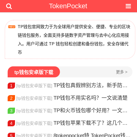
TokenPocket
TP钱包官网致力于为全球用户提供安全、便捷、专业的区块
链钱包服务，全面支持多链数字资产管理与去中心化应用接
入。用户可通过 TP 钱包轻松创建和备份钱包，安全存储代
币
tp钱包安卓版下载
更多 >
TP钱包真假辨别方法，新手防骗指南
1
[tp钱包安卓版下载]
TP钱包不用实名吗？一文说清楚
2
[tp钱包安卓版下载]
TP和火币钱包哪个好用？一文帮你选对加密钱包
3
[tp钱包安卓版下载]
TP钱包苹果下载不了？这几个原因你得知道
4
[tp钱包安卓版下载]
8tokenpocket特 TokenPocket钱包特色功能详解，新手老手都该知道
5
[tp钱包安卓版下载]